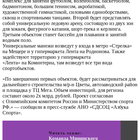
комплекс для занятий футболом, волейболом, баскетболом,
бадминтоном, большим теннисом, акробатикой,
художественной гимнастикой, силовыми единоборствами,
сквош и спортивными танцами. Второй будет представлять
собой универсальную ледовую арену, состоящую из двух зон
для хоккея, фигурного катания, шорт-трека и керлинга.
Третьим объектом станет бассейн для плавания и занятий
водным поло.
Универсальные манежи возведут у входа в метро «Стрелка»
на Мещере и у гипермаркета Лента на Родионова. Также
задействуют территорию у гипермаркета
«Лента» на Коминтерна, там возведут все три вида
спортобъектов.
«По завершению первых объектов, будет рассматриваться для
дальнейшего строительства м/р-н Цветы, автозаводский район
и площадка у ТЦ Мега. Объем инвестиций, для региона
составит около 2х млрд. рублей. Проект согласован
с Олимпийским комитетом России и Министерством спорта
РФ.» — сообщили в пресс-службе АНО «СДСОЦ «Азбука
Спорта».
Читать также:
Команда Мининского