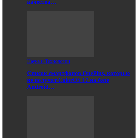
качества…
Наука и Технологии
Список смартфонов OnePlus, которые
не получат ColorOS 17 на базе
Android…