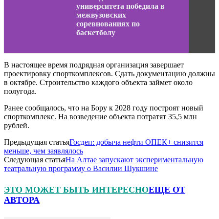
университета победила в
межвузовских
соревнованиях по
баскетболу
В настоящее время подрядная организация завершает
проектировку спорткомплексов. Сдать документацию должны
в октябре. Строительство каждого объекта займет около
полугода.
Ранее сообщалось, что на Бору к 2028 году построят новый
спорткомплекс. На возведение объекта потратят 35,5 млн
рублей.
Предыдущая статья
Госдеп: добыча нефти ОПЕК+ снизится
меньше, чем заявлялось
Следующая статья
На Алтае запускают экспериментальную
театральную программу о Василии Шукшине
ЭТО МОЖЕТ БЫТЬ ИНТЕРЕСНО
ЕЩЕ ОТ
АВТОРА