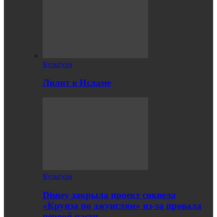
Культура
Лилит в Исламе
Культура
Disney закрыла проект сиквела
«Круиза по джунглям» из-за провала
первой части