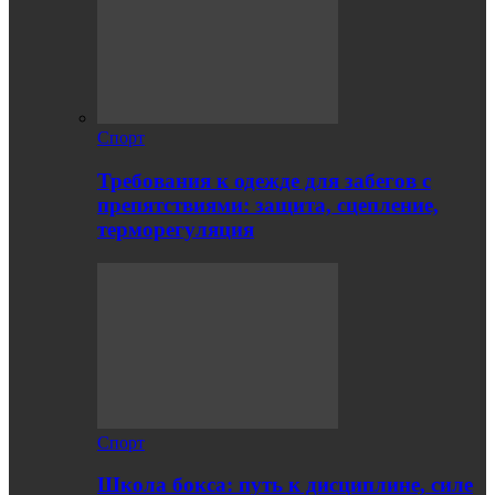
Спорт
Требования к одежде для забегов с
препятствиями: защита, сцепление,
терморегуляция
Спорт
Школа бокса: путь к дисциплине, силе