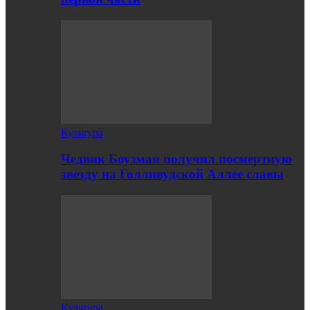
Культура
Чедвик Боузман получил посмертную
звезду на Голливудской Аллее славы
Культура