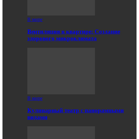
В мире
Вентиляция в квартире: Создание
здорового микроклимата
В мире
Кулинарный театр с панорамными
видами