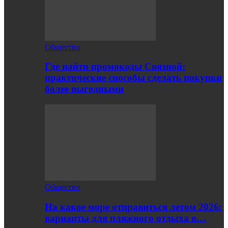
Общество
Где найти промокоды Связной:
практические способы сделать покупки
более выгодными
Общество
На какое море отправиться летом 2026:
варианты для пляжного отдыха в…