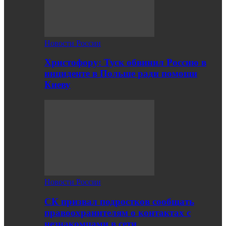
Новости России
Христофору: Туск обвинил Россию в
инциденте в Польше ради помощи
Киеву
Новости России
СК призвал подростков сообщать
правоохранителям о контактах с
незнакомцами в сети