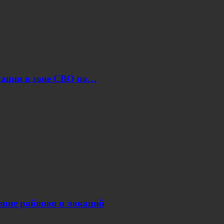
уации в зоне СВО по…
нение районов и локаций