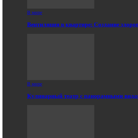
В мире
Вентиляция в квартире: Создание здор
В мире
Кулинарный театр с панорамными вид