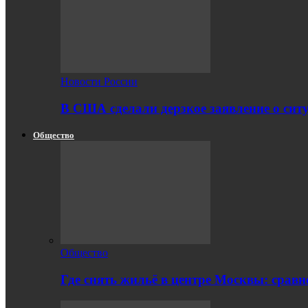
Новости России
В США сделали дерзкое заявление о сит
Общество
Общество
Где снять жильё в центре Москвы: срав