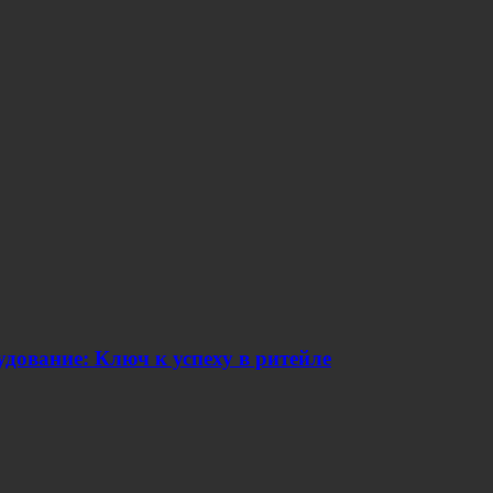
дование: Ключ к успеху в ритейле