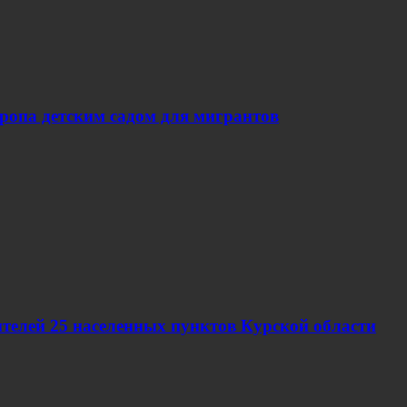
вропа детским садом для мигрантов
телей 25 населенных пунктов Курской области