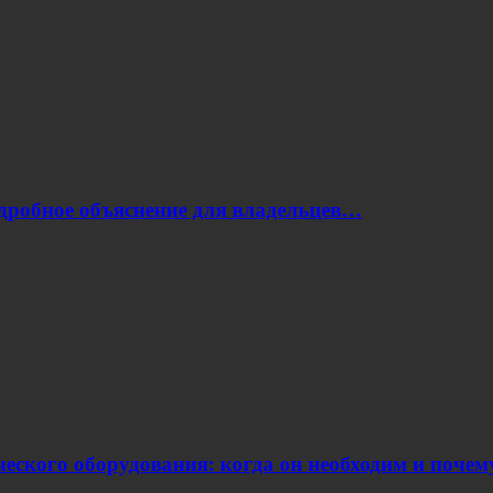
одробное объяснение для владельцев…
еского оборудования: когда он необходим и поче