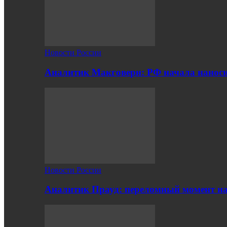
Новости России
Аналитик Макговерн: РФ начала нанос
Новости России
Аналитик Прауд: переломный момент на