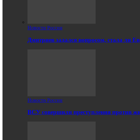
Новости России
Дмитриев задался вопросом, стала ли Е
Новости России
ВСУ совершили преступления против жи