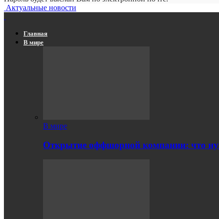
Актуальные новости
Главная
В мире
В мире
Открытие оффшорной компании: что ну