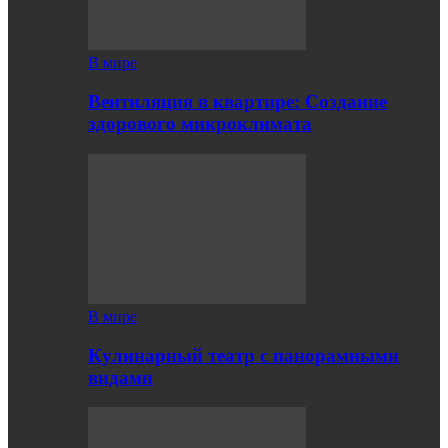
В мире
Вентиляция в квартире: Создание
здорового микроклимата
В мире
Кулинарный театр с панорамными
видами