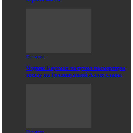
Культура
Чедвик Боузман получил посмертную
звезду на Голливудской Аллее славы
Культура