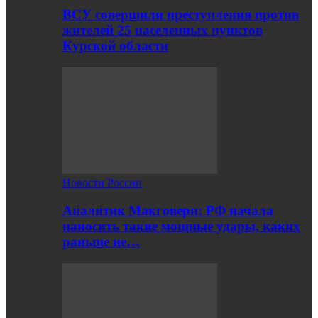
ВСУ совершили преступления против
жителей 25 населенных пунктов
Курской области
Новости России
Аналитик Макговерн: РФ начала
наносить такие мощные удары, каких
раньше не…