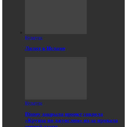
Культура
Лилит в Исламе
Культура
Disney закрыла проект сиквела
«Круиза по джунглям» из-за провала
первой части