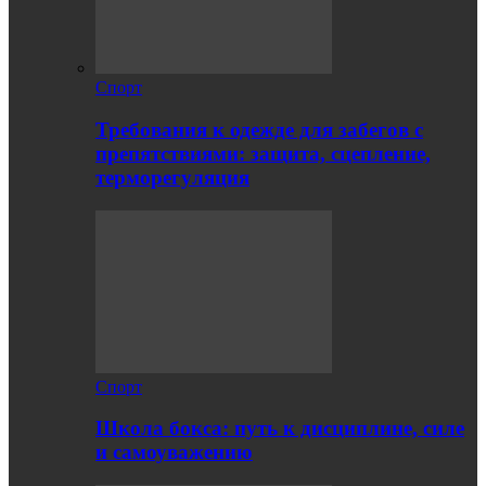
Спорт
Требования к одежде для забегов с
препятствиями: защита, сцепление,
терморегуляция
Спорт
Школа бокса: путь к дисциплине, силе
и самоуважению