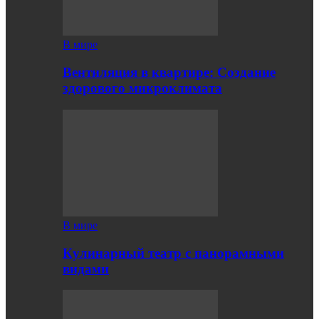
В мире
Вентиляция в квартире: Создание
здорового микроклимата
В мире
Кулинарный театр с панорамными
видами