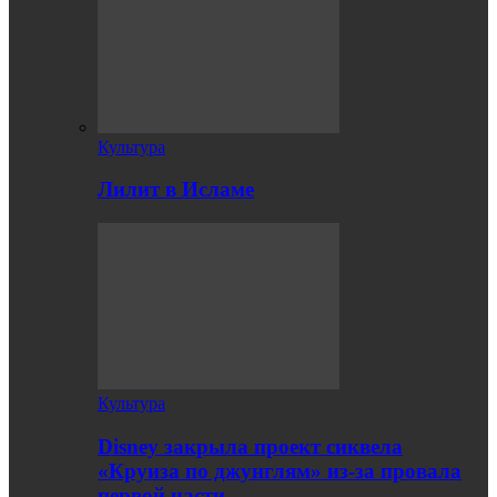
Культура
Лилит в Исламе
Культура
Disney закрыла проект сиквела
«Круиза по джунглям» из-за провала
первой части