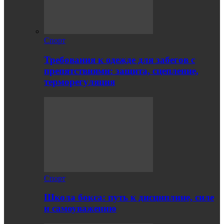
Спорт
Требования к одежде для забегов с
препятствиями: защита, сцепление,
терморегуляция
Спорт
Школа бокса: путь к дисциплине, силе
и самоуважению