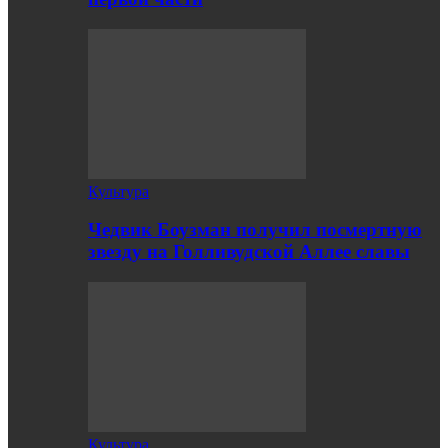
Культура
Чедвик Боузман получил посмертную
звезду на Голливудской Аллее славы
Культура