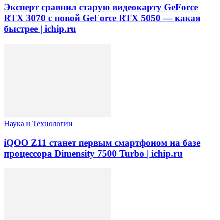
Эксперт сравнил старую видеокарту GeForce
RTX 3070 с новой GeForce RTX 5050 — какая
быстрее | ichip.ru
Наука и Технологии
iQOO Z11 станет первым смартфоном на базе
процессора Dimensity 7500 Turbo | ichip.ru