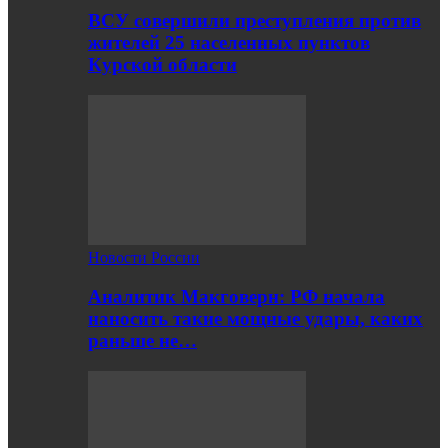
ВСУ совершили преступления против
жителей 25 населенных пунктов
Курской области
Новости России
Аналитик Макговерн: РФ начала
наносить такие мощные удары, каких
раньше не…