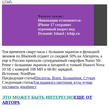
12345.
Читать также:
Инновации отменяются:
iPhone 17 сохранит
огромный вырез под
Dynamic Island | ichip.ru
Тем временем смарт-часы с большим экраном и функцией
звонков по Bluetooth отдают со скидкой 50% на Aliexpress, а
еще в Россию приехали супердешевый смартфон Narzo 50i
Prime с большими экраном и батареей и тонкий Huawei Nova
10 SE с камерой 108 МП и 66-Вт зарядкой.
Источник: NordPass
Предыдущая статья
Писатель. Воин. Большевик. Стукач
Следующая статья
Для пышного цветения: куда лучше
поставить декабрист
ЭТО МОЖЕТ БЫТЬ ИНТЕРЕСНО
ЕЩЕ ОТ
АВТОРА