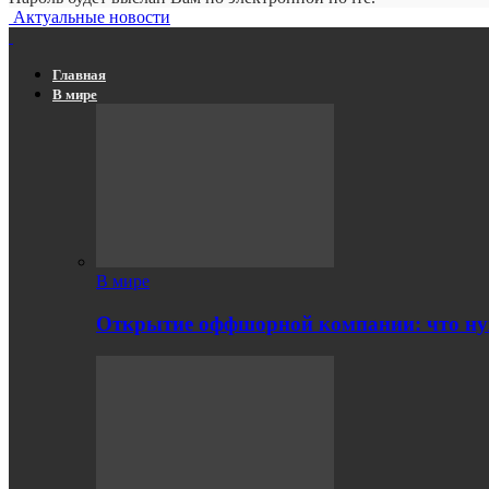
Актуальные новости
Главная
В мире
В мире
Открытие оффшорной компании: что ну