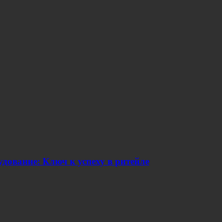
дование: Ключ к успеху в ритейле