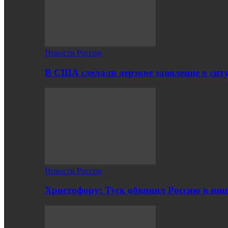
Новости России
В США сделали дерзкое заявление о сит
Новости России
Христофору: Туск обвинил Россию в ин