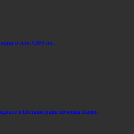
уации в зоне СВО по…
циденте в Польше ради помощи Киеву