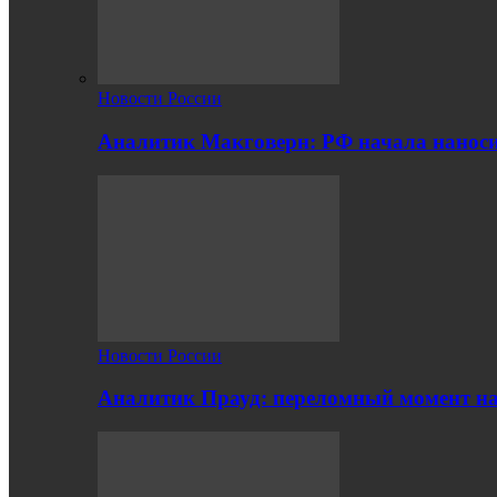
Новости России
Аналитик Макговерн: РФ начала нанос
Новости России
Аналитик Прауд: переломный момент на