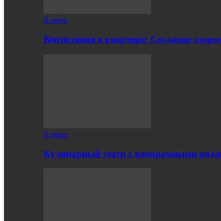
В мире
Вентиляция в квартире: Создание здор
В мире
Кулинарный театр с панорамными вид