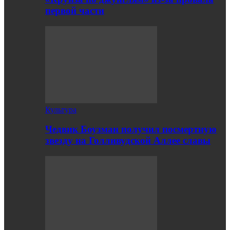
первой части
Культура
Чедвик Боузман получил посмертную
звезду на Голливудской Аллее славы