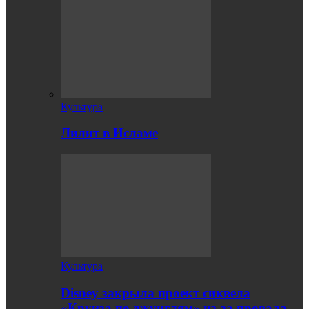
Культура
Лилит в Исламе
Культура
Disney закрыла проект сиквела
«Круиза по джунглям» из-за провала