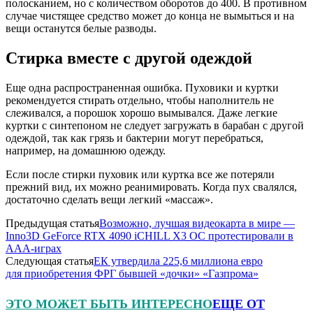
полосканием, но с количеством оборотов до 400. В противном
случае чистящее средство может до конца не вымыться и на
вещи останутся белые разводы.
Стирка вместе с другой одеждой
Еще одна распространенная ошибка. Пуховики и куртки
рекомендуется стирать отдельно, чтобы наполнитель не
слеживался, а порошок хорошо вымывался. Даже легкие
куртки с синтепоном не следует загружать в барабан с другой
одеждой, так как грязь и бактерии могут перебраться,
например, на домашнюю одежду.
Если после стирки пуховик или куртка все же потеряли
прежний вид, их можно реанимировать. Когда пух свалялся,
достаточно сделать вещи легкий «массаж».
Предыдущая статья
Возможно, лучшая видеокарта в мире —
Inno3D GeForce RTX 4090 iCHILL X3 OC протестировали в
ААА-играх
Следующая статья
ЕК утвердила 225,6 миллиона евро
для приобретения ФРГ бывшей «дочки» «Газпрома»
ЭТО МОЖЕТ БЫТЬ ИНТЕРЕСНО
ЕЩЕ ОТ