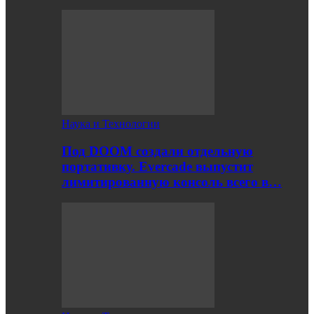
Наука и Технологии
Под DOOM создали отдельную
портативку. Evercade выпустит
лимитированную консоль всего в…