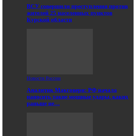
ВСУ совершили преступления против
жителей 25 населенных пунктов
Курской области
Новости России
Аналитик Макговерн: РФ начала
наносить такие мощные удары, каких
раньше не…