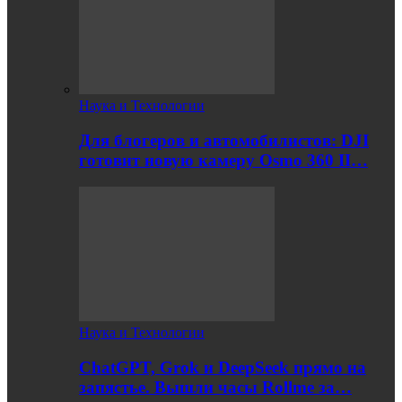
Наука и Технологии
Для блогеров и автомобилистов: DJI
готовит новую камеру Osmo 360 II…
Наука и Технологии
ChatGPT, Grok и DeepSeek прямо на
запястье. Вышли часы Rollme за…