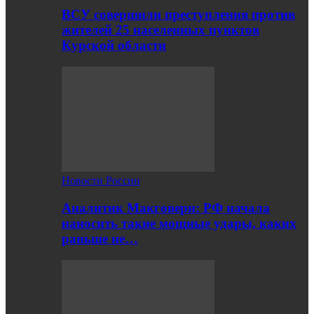
ВСУ совершили преступления против
жителей 25 населенных пунктов
Курской области
Новости России
Аналитик Макговерн: РФ начала
наносить такие мощные удары, каких
раньше не…