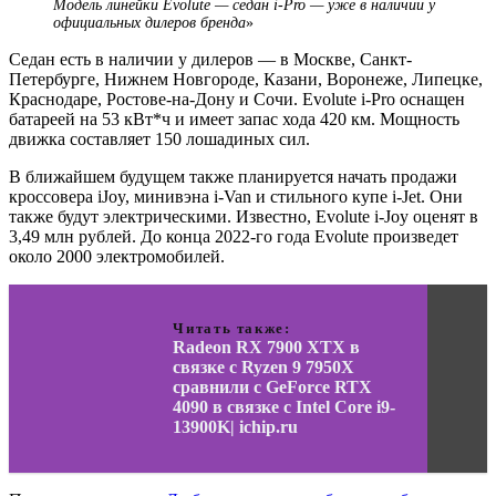
Модель линейки Evolute — седан i-Pro — уже в наличии у
официальных дилеров бренда
»
Седан есть в наличии у дилеров — в Москве, Санкт-
Петербурге, Нижнем Новгороде, Казани, Воронеже, Липецке,
Краснодаре, Ростове-на-Дону и Сочи. Evolute i-Pro оснащен
батареей на 53 кВт*ч и имеет запас хода 420 км. Мощность
движка составляет 150 лошадиных сил.
В ближайшем будущем также планируется начать продажи
кроссовера iJoy, минивэна i-Van и стильного купе i-Jet. Они
также будут электрическими. Известно, Evolute i-Joy оценят в
3,49 млн рублей. До конца 2022-го года Evolute произведет
около 2000 электромобилей.
Читать также:
Radeon RX 7900 XTX в
связке с Ryzen 9 7950X
сравнили с GeForce RTX
4090 в связке с Intel Core i9-
13900K| ichip.ru