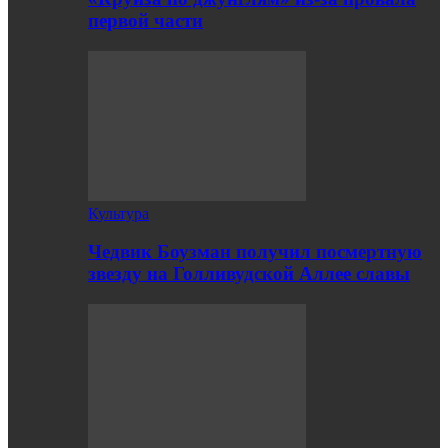
первой части
Культура
Чедвик Боузман получил посмертную
звезду на Голливудской Аллее славы