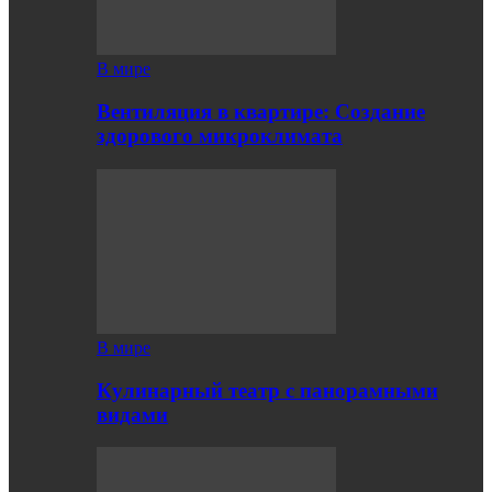
В мире
Вентиляция в квартире: Создание
здорового микроклимата
В мире
Кулинарный театр с панорамными
видами