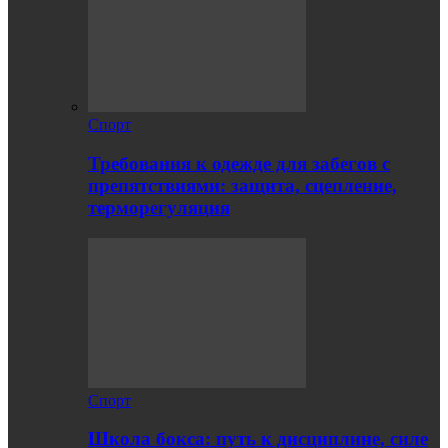
Спорт
Требования к одежде для забегов с
препятствиями: защита, сцепление,
терморегуляция
Спорт
Школа бокса: путь к дисциплине, силе