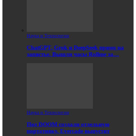
Наука и Технологии
ChatGPT, Grok и DeepSeek прямо на
запястье. Вышли часы Rollme за…
Наука и Технологии
Под DOOM создали отдельную
портативку. Evercade выпустит