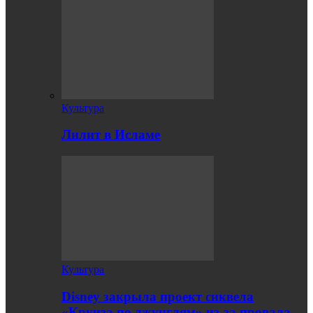
Культура
Лилит в Исламе
Культура
Disney закрыла проект сиквела
«Круиза по джунглям» из-за провала