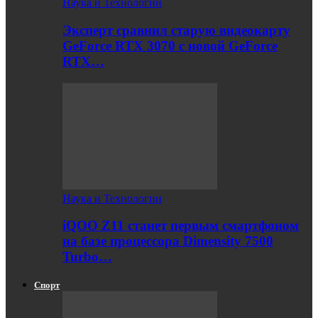
Наука и Технологии
Эксперт сравнил старую видеокарту
GeForce RTX 3070 с новой GeForce
RTX…
Наука и Технологии
iQOO Z11 станет первым смартфоном
на базе процессора Dimensity 7500
Turbo…
Спорт