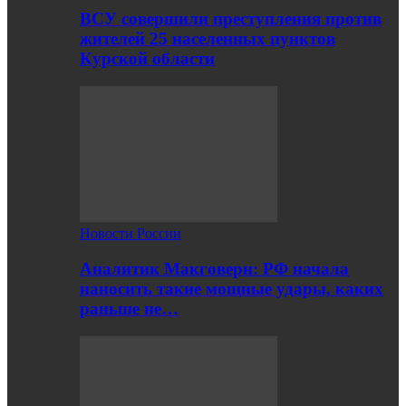
ВСУ совершили преступления против
жителей 25 населенных пунктов
Курской области
Новости России
Аналитик Макговерн: РФ начала
наносить такие мощные удары, каких
раньше не…