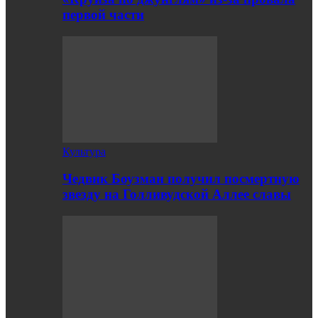
первой части
Культура
Чедвик Боузман получил посмертную
звезду на Голливудской Аллее славы