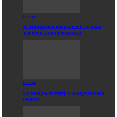
В мире
Вентиляция в квартире: Создание
здорового микроклимата
В мире
Кулинарный театр с панорамными
видами