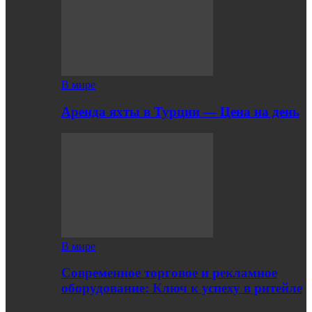
В мире
Аренда яхты в Турции — Цена на день
В мире
Современное торговое и рекламное
оборудование: Ключ к успеху в ритейле