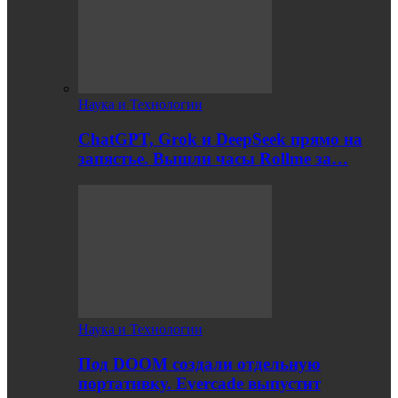
Наука и Технологии
ChatGPT, Grok и DeepSeek прямо на
запястье. Вышли часы Rollme за…
Наука и Технологии
Под DOOM создали отдельную
портативку. Evercade выпустит