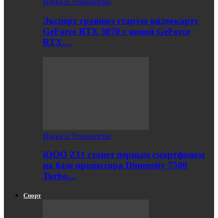
Наука и Технологии
Эксперт сравнил старую видеокарту
GeForce RTX 3070 с новой GeForce
RTX…
Наука и Технологии
iQOO Z11 станет первым смартфоном
на базе процессора Dimensity 7500
Turbo…
Спорт