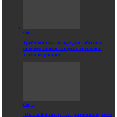
Спорт
Требования к одежде для забегов с
препятствиями: защита, сцепление,
терморегуляция
Спорт
Школа бокса: путь к дисциплине, силе