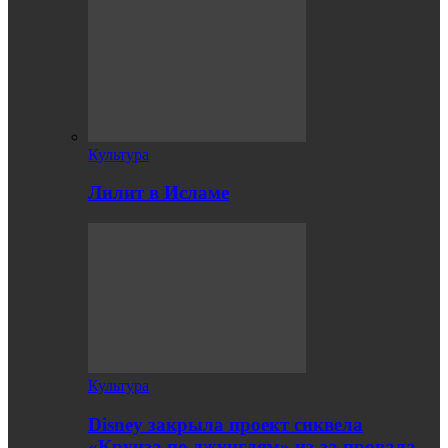
Культура
Лилит в Исламе
Культура
Disney закрыла проект сиквела
«Круиза по джунглям» из-за провала