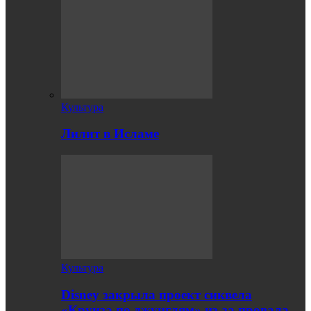
Культура
Лилит в Исламе
Культура
Disney закрыла проект сиквела
«Круиза по джунглям» из-за провала