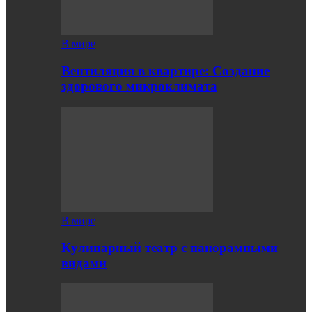
В мире
Вентиляция в квартире: Создание
здорового микроклимата
В мире
Кулинарный театр с панорамными
видами