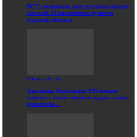
ВСУ совершили преступления против
жителей 25 населенных пунктов
Курской области
Новости России
Аналитик Макговерн: РФ начала
наносить такие мощные удары, каких
раньше не…