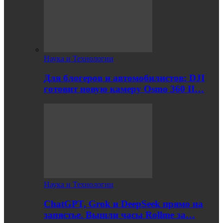
Наука и Технологии
Для блогеров и автомобилистов: DJI
готовит новую камеру Osmo 360 II…
Наука и Технологии
ChatGPT, Grok и DeepSeek прямо на
запястье. Вышли часы Rollme за…