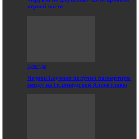
первой части
Культура
Чедвик Боузман получил посмертную
звезду на Голливудской Аллее славы