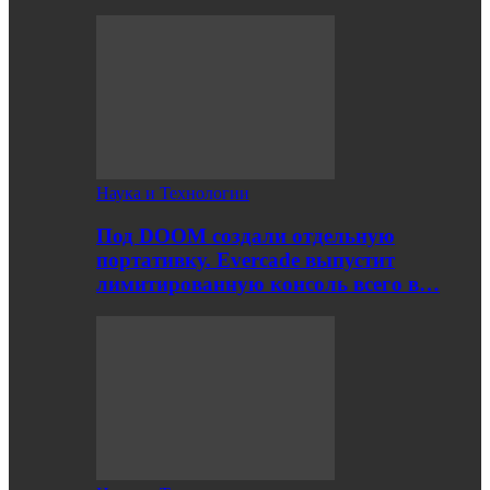
Наука и Технологии
Под DOOM создали отдельную
портативку. Evercade выпустит
лимитированную консоль всего в…