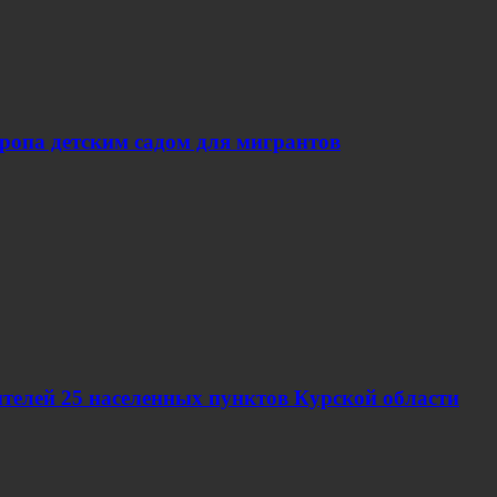
вропа детским садом для мигрантов
телей 25 населенных пунктов Курской области