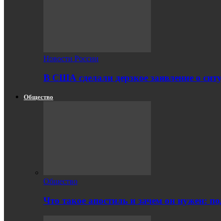
Новости России
В США сделали дерзкое заявление о сит
Общество
Общество
Что такое апостиль и зачем он нужен: п