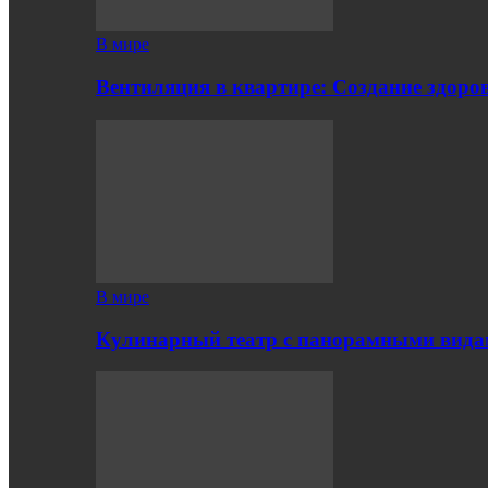
В мире
Вентиляция в квартире: Создание здор
В мире
Кулинарный театр с панорамными вид