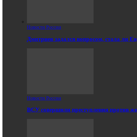
Новости России
Дмитриев задался вопросом, стала ли Е
Новости России
ВСУ совершили преступления против жи