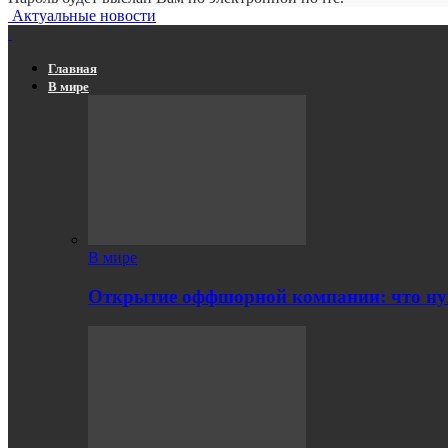
Актуальные новости
Главная
В мире
В мире
Открытие оффшорной компании: что ну