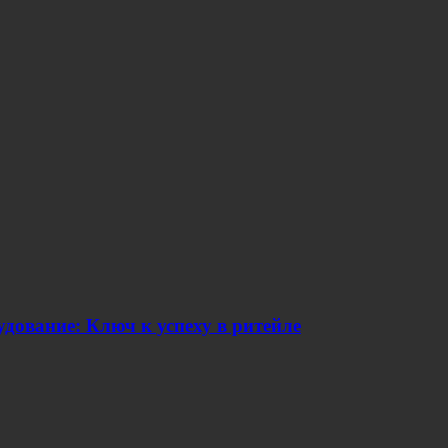
дование: Ключ к успеху в ритейле