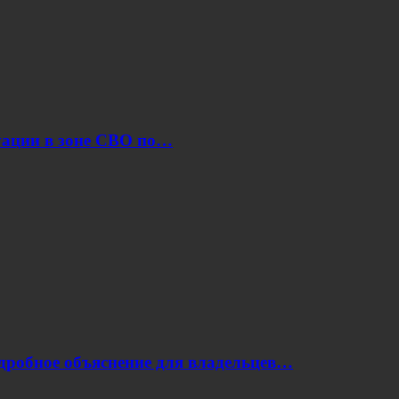
уации в зоне СВО по…
одробное объяснение для владельцев…