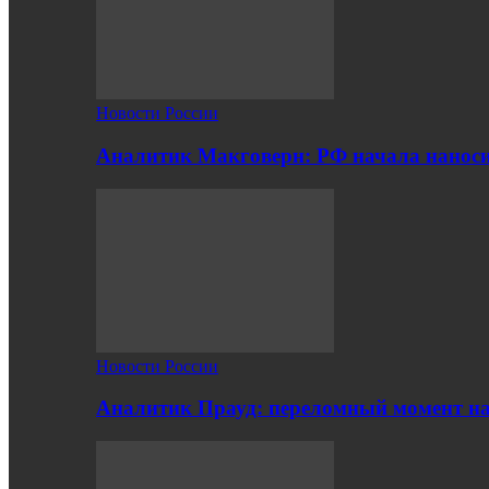
Новости России
Аналитик Макговерн: РФ начала нанос
Новости России
Аналитик Прауд: переломный момент на