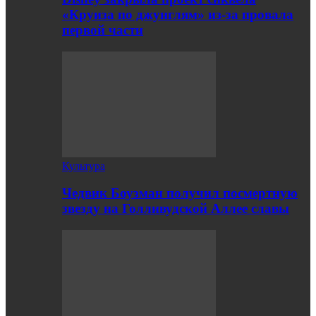
«Круиза по джунглям» из-за провала
первой части
Культура
Чедвик Боузман получил посмертную
звезду на Голливудской Аллее славы