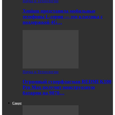
Наука и Технологии
Xenium представила мобильные
телефоны L-серии — это классика с
поддержкой 4G…
Наука и Технологии
Огромный суперфлагман REDMI K100
Pro Max получит монструозную
батарею на 9070…
Спорт