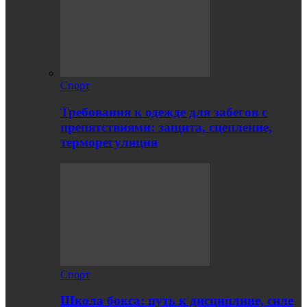
Спорт
Требования к одежде для забегов с
препятствиями: защита, сцепление,
терморегуляция
Спорт
Школа бокса: путь к дисциплине, силе