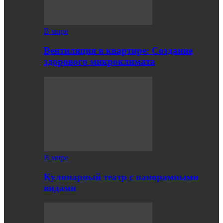
В мире
Вентиляция в квартире: Создание
здорового микроклимата
В мире
Кулинарный театр с панорамными
видами