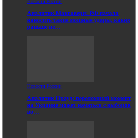
Новости России
Аналитик Макговерн: РФ начала
наносить такие мощные удары, каких
раньше не…
Новости России
Аналитик Прауд: переломный момент
на Украине может начаться с выборов
во…