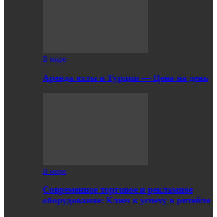
В мире
Аренда яхты в Турции — Цена на день
В мире
Современное торговое и рекламное
оборудование: Ключ к успеху в ритейле