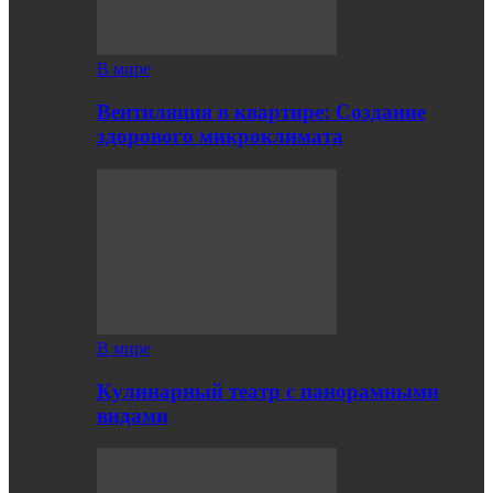
В мире
Вентиляция в квартире: Создание
здорового микроклимата
В мире
Кулинарный театр с панорамными
видами