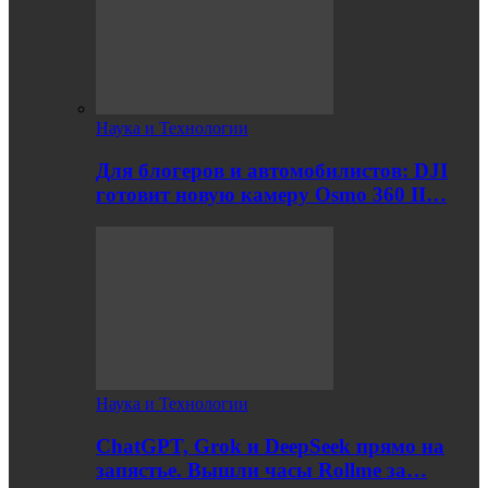
Наука и Технологии
Для блогеров и автомобилистов: DJI
готовит новую камеру Osmo 360 II…
Наука и Технологии
ChatGPT, Grok и DeepSeek прямо на
запястье. Вышли часы Rollme за…