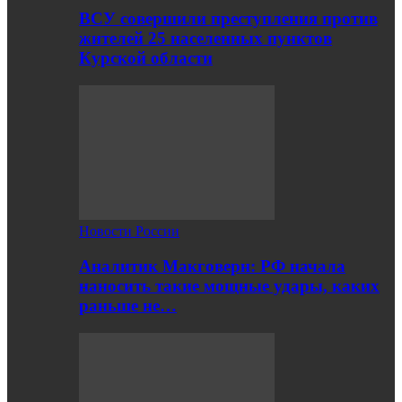
ВСУ совершили преступления против
жителей 25 населенных пунктов
Курской области
Новости России
Аналитик Макговерн: РФ начала
наносить такие мощные удары, каких
раньше не…