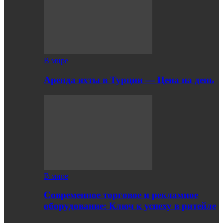
В мире
Аренда яхты в Турции — Цена на день
В мире
Современное торговое и рекламное
оборудование: Ключ к успеху в ритейле