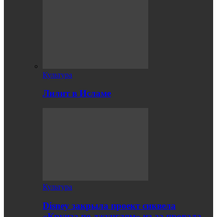
Культура
Лилит в Исламе
Культура
Disney закрыла проект сиквела
«Круиза по джунглям» из-за провала