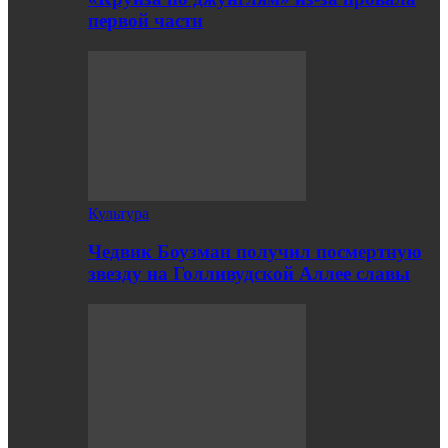
первой части
Культура
Чедвик Боузман получил посмертную
звезду на Голливудской Аллее славы