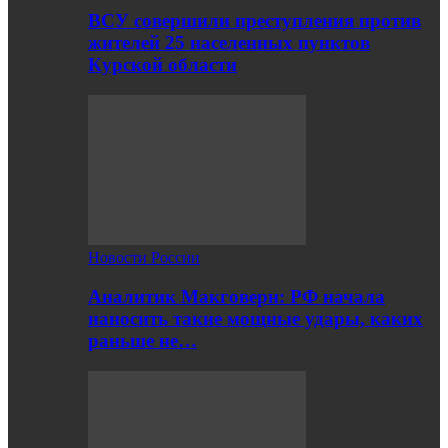
ВСУ совершили преступления против
жителей 25 населенных пунктов
Курской области
Новости России
Аналитик Макговерн: РФ начала
наносить такие мощные удары, каких
раньше не…