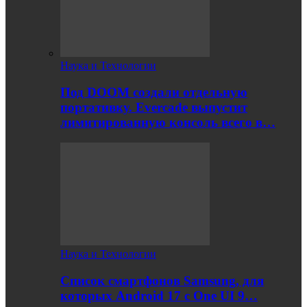
Наука и Технологии
Под DOOM создали отдельную
портативку. Evercade выпустит
лимитированную консоль всего в…
Наука и Технологии
Список смартфонов Samsung, для
которых Android 17 с One UI 9…