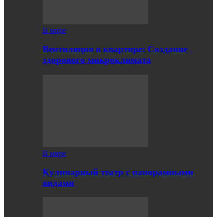
В мире
Вентиляция в квартире: Создание
здорового микроклимата
В мире
Кулинарный театр с панорамными
видами