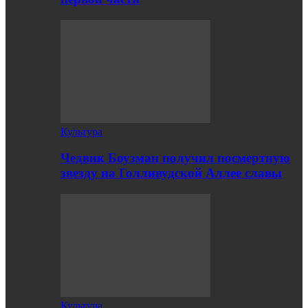
Культура
Чедвик Боузман получил посмертную
звезду на Голливудской Аллее славы
Культура