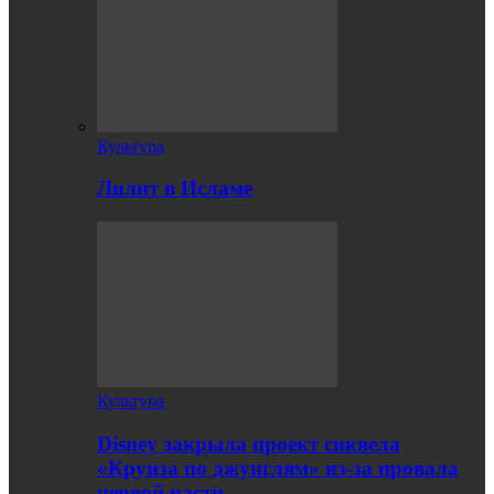
Культура
Лилит в Исламе
Культура
Disney закрыла проект сиквела
«Круиза по джунглям» из-за провала
первой части