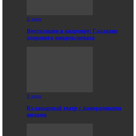
В мире
Вентиляция в квартире: Создание
здорового микроклимата
В мире
Кулинарный театр с панорамными
видами