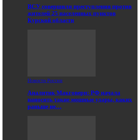
ВСУ совершили преступления против
жителей 25 населенных пунктов
Курской области
Новости России
Аналитик Макговерн: РФ начала
наносить такие мощные удары, каких
раньше не…