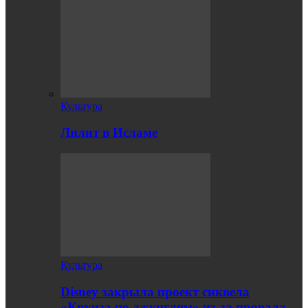
Культура
Лилит в Исламе
Культура
Disney закрыла проект сиквела
«Круиза по джунглям» из-за провала