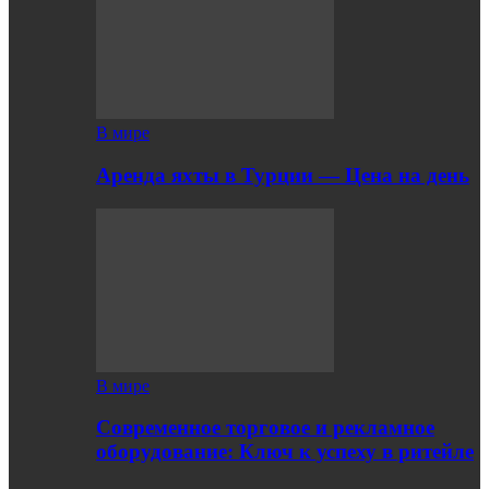
В мире
Аренда яхты в Турции — Цена на день
В мире
Современное торговое и рекламное
оборудование: Ключ к успеху в ритейле