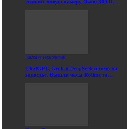
готовит новую камеру Osmo 360 II…
Наука и Технологии
ChatGPT, Grok и DeepSeek прямо на
запястье. Вышли часы Rollme за…