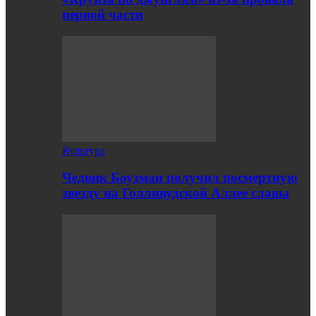
первой части
Культура
Чедвик Боузман получил посмертную
звезду на Голливудской Аллее славы