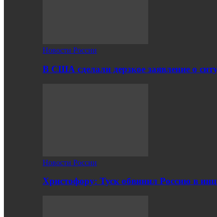
Новости России
В США сделали дерзкое заявление о сит
Новости России
Христофору: Туск обвинил Россию в ин