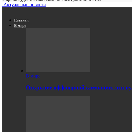
Актуальные новости
Главная
В мире
В мире
Открытие оффшорной компании: что ну