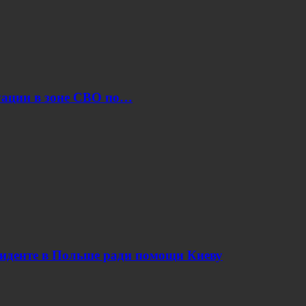
уации в зоне СВО по…
циденте в Польше ради помощи Киеву