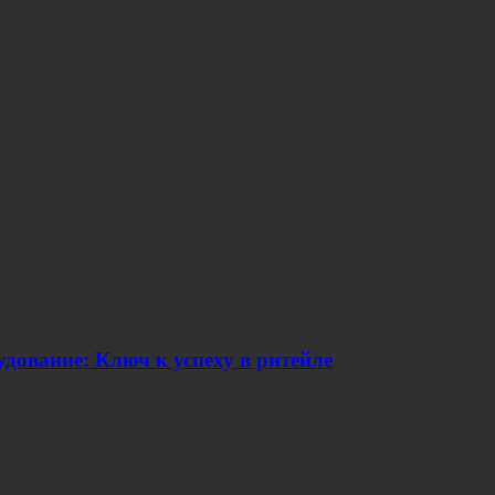
дование: Ключ к успеху в ритейле