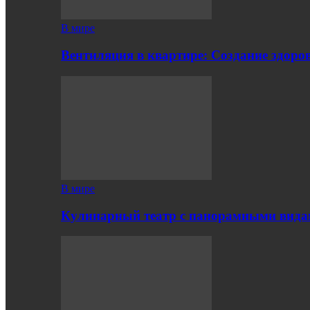
В мире
Вентиляция в квартире: Создание здор
В мире
Кулинарный театр с панорамными вид