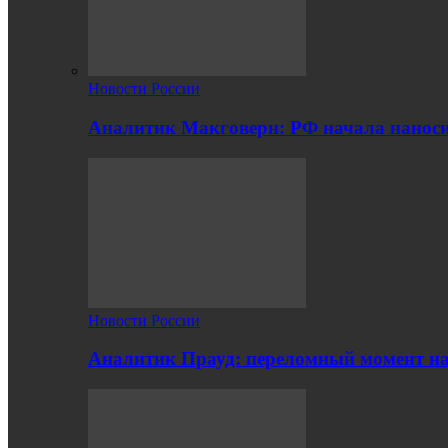
Новости России
Аналитик Макговерн: РФ начала нанос
Новости России
Аналитик Прауд: переломный момент на