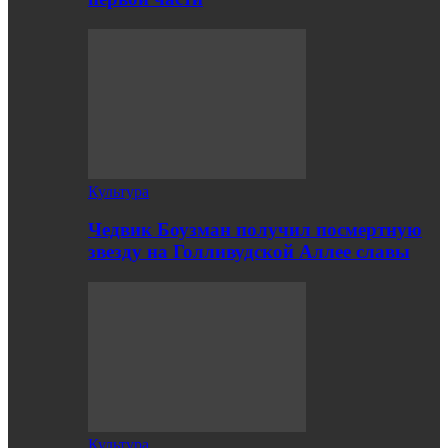
Культура
Чедвик Боузман получил посмертную
звезду на Голливудской Аллее славы
Культура