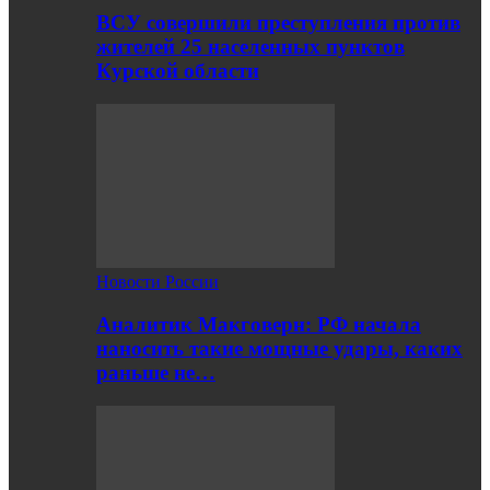
ВСУ совершили преступления против
жителей 25 населенных пунктов
Курской области
Новости России
Аналитик Макговерн: РФ начала
наносить такие мощные удары, каких
раньше не…