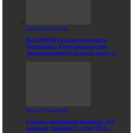
Наука и Технологии
Под DOOM создали отдельную
портативку. Evercade выпустит
лимитированную консоль всего в…
Наука и Технологии
Список смартфонов Samsung, для
которых Android 17 с One UI 9…