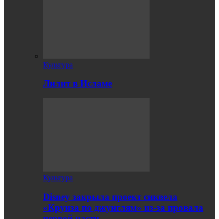
Культура
Лилит в Исламе
Культура
Disney закрыла проект сиквела
«Круиза по джунглям» из-за провала
первой части