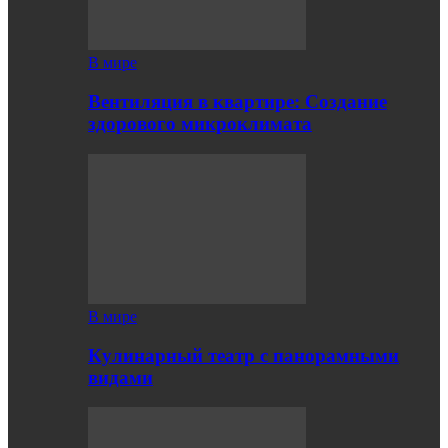
В мире
Вентиляция в квартире: Создание
здорового микроклимата
В мире
Кулинарный театр с панорамными
видами