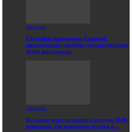
Общество
Где найти промокоды Связной:
практические способы сделать покупки
более выгодными
Общество
На какое море отправиться летом 2026:
варианты для пляжного отдыха в…