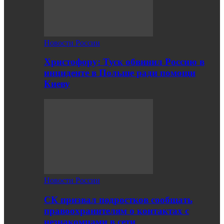
Новости России
Христофору: Туск обвинил Россию в
инциденте в Польше ради помощи
Киеву
Новости России
СК призвал подростков сообщать
правоохранителям о контактах с
незнакомцами в сети