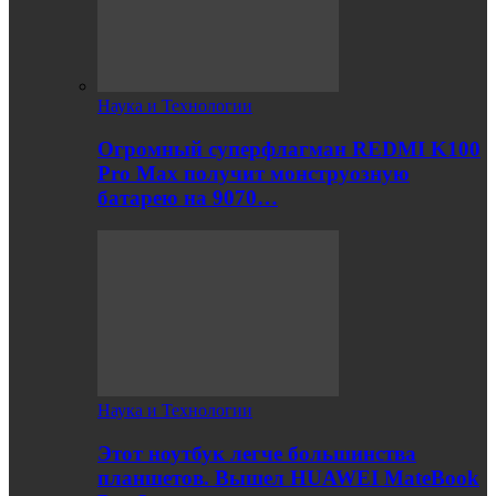
Наука и Технологии
Огромный суперфлагман REDMI K100
Pro Max получит монструозную
батарею на 9070…
Наука и Технологии
Этот ноутбук легче большинства
планшетов. Вышел HUAWEI MateBook