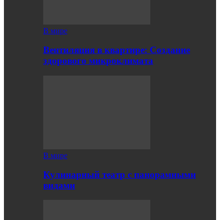
В мире
Вентиляция в квартире: Создание
здорового микроклимата
В мире
Кулинарный театр с панорамными
видами