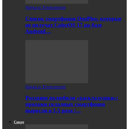
Наука и Технологии
Список смартфонов OnePlus, которые
не получат ColorOS 17 на базе
Android…
Наука и Технологии
Россияне полюбили «раскладушки»:
продажи складных смартфонов
выросли в 1,5 раза |…
Спорт