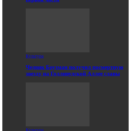
Культура
Чедвик Боузман получил посмертную
звезду на Голливудской Аллее славы
Культура