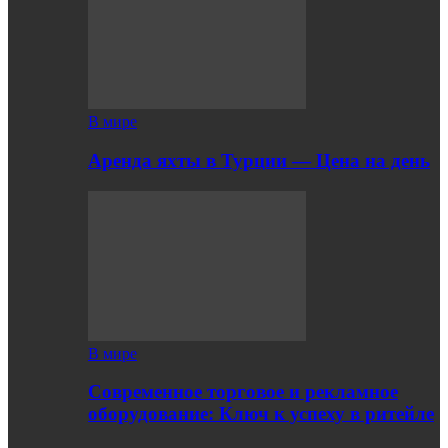
В мире
Аренда яхты в Турции — Цена на день
В мире
Современное торговое и рекламное
оборудование: Ключ к успеху в ритейле