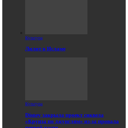
Культура
Лилит в Исламе
Культура
Disney закрыла проект сиквела
«Круиза по джунглям» из-за провала
первой части