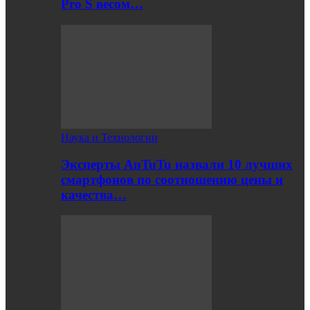
Pro S весом…
Наука и Технологии
Эксперты AnTuTu назвали 10 лучших
смартфонов по соотношению цены и
качества…