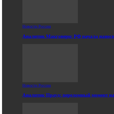
Новости России
Аналитик Макговерн: РФ начала нанос
Новости России
Аналитик Прауд: переломный момент на