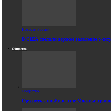
Новости России
В США сделали дерзкое заявление о сит
Общество
Общество
Где снять жильё в центре Москвы: срав