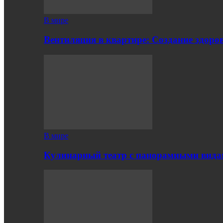
В мире
Вентиляция в квартире: Создание здор
В мире
Кулинарный театр с панорамными вид