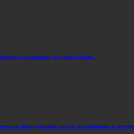
одробное объяснение для владельцев…
еского оборудования: когда он необходим и поче