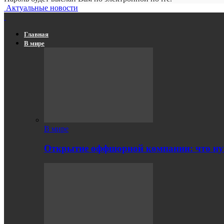
Актуальные новости
Главная
В мире
В мире
Открытие оффшорной компании: что ну