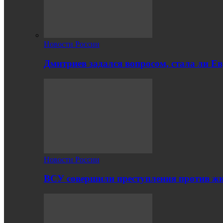
Новости России
Дмитриев задался вопросом, стала ли Е
Новости России
ВСУ совершили преступления против жи