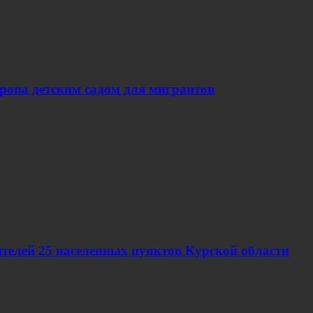
вропа детским садом для мигрантов
телей 25 населенных пунктов Курской области