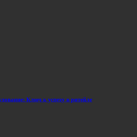
дование: Ключ к успеху в ритейле