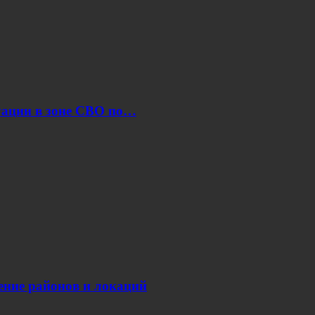
уации в зоне СВО по…
нение районов и локаций