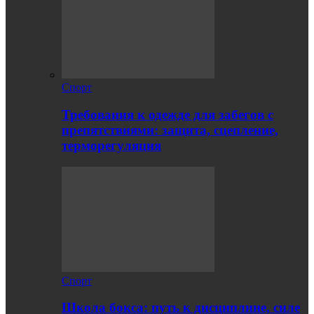
Спорт
Требования к одежде для забегов с
препятствиями: защита, сцепление,
терморегуляция
Спорт
Школа бокса: путь к дисциплине, силе