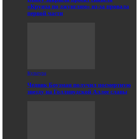
«Круиза по джунглям» из-за провала
первой части
Культура
Чедвик Боузман получил посмертную
звезду на Голливудской Аллее славы