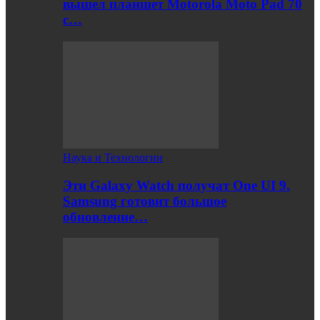
вышел планшет Motorola Moto Pad 70
с…
Наука и Технологии
Эти Galaxy Watch получат One UI 9.
Samsung готовит большое
обновление…