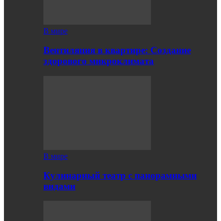
В мире
Вентиляция в квартире: Создание
здорового микроклимата
В мире
Кулинарный театр с панорамными
видами