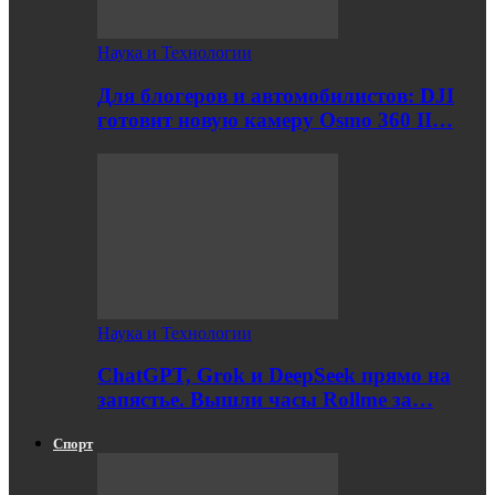
Наука и Технологии
Для блогеров и автомобилистов: DJI
готовит новую камеру Osmo 360 II…
Наука и Технологии
ChatGPT, Grok и DeepSeek прямо на
запястье. Вышли часы Rollme за…
Спорт