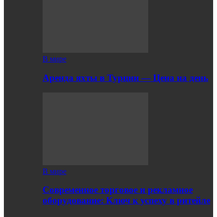
В мире
Аренда яхты в Турции — Цена на день
В мире
Современное торговое и рекламное
оборудование: Ключ к успеху в ритейле