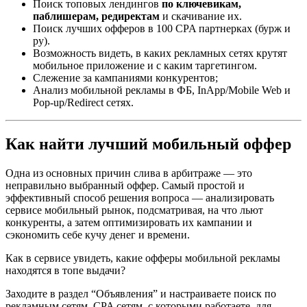
Поиск топовых лендингов
по ключевикам,
паблишерам, редиректам
и скачивание их.
Поиск лучших офферов в 100 CPA партнерках (бурж и
ру).
Возможность видеть, в каких рекламных сетях крутят
мобильное приложение и с каким таргетингом.
Слежение за кампаниями конкурентов;
Анализ мобильной рекламы в ФБ, InApp/Mobile Web и
Pop-up/Redirect сетях.
Как найти лучший мобильный оффер
Одна из основных причин слива в арбитраже — это
неправильно выбранный оффер. Самый простой и
эффективный способ решения вопроса — анализировать
сервисе мобильный рынок, подсматривая, на что льют
конкуренты, а затем оптимизировать их кампании и
сэкономить себе кучу денег и времени.
Как в сервисе увидеть, какие офферы мобильной рекламы
находятся в топе выдачи?
Заходите в раздел “Объявления” и настраиваете поиск по
рекламным сетям, CPA сетям, с которыми работаете, для