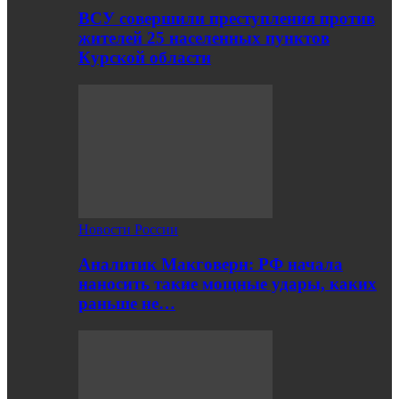
ВСУ совершили преступления против
жителей 25 населенных пунктов
Курской области
Новости России
Аналитик Макговерн: РФ начала
наносить такие мощные удары, каких
раньше не…