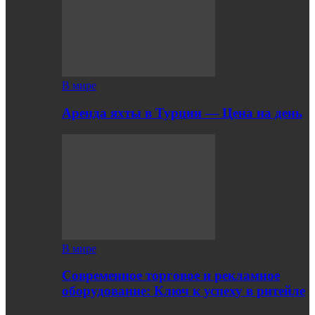
В мире
Аренда яхты в Турции — Цена на день
В мире
Современное торговое и рекламное
оборудование: Ключ к успеху в ритейле