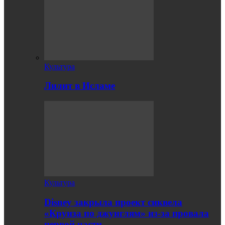
Культура
Лилит в Исламе
Культура
Disney закрыла проект сиквела
«Круиза по джунглям» из-за провала
первой части