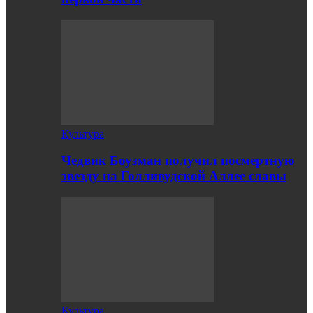
Культура
Чедвик Боузман получил посмертную
звезду на Голливудской Аллее славы
Культура