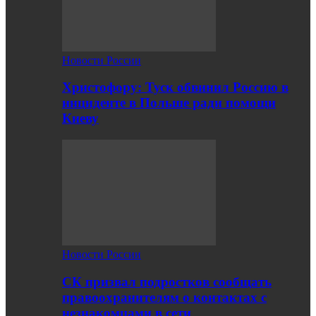
Новости России
Христофору: Туск обвинил Россию в
инциденте в Польше ради помощи
Киеву
Новости России
СК призвал подростков сообщать
правоохранителям о контактах с
незнакомцами в сети