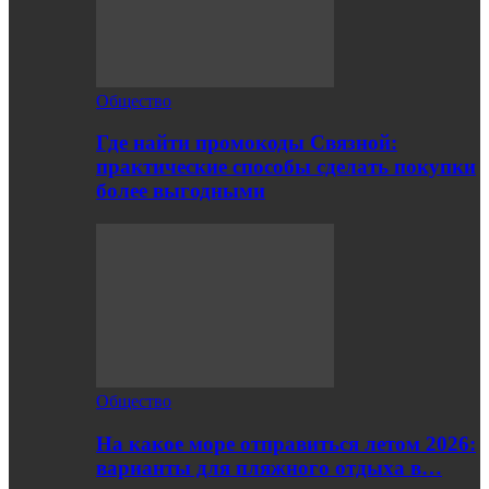
Общество
Где найти промокоды Связной:
практические способы сделать покупки
более выгодными
Общество
На какое море отправиться летом 2026:
варианты для пляжного отдыха в…