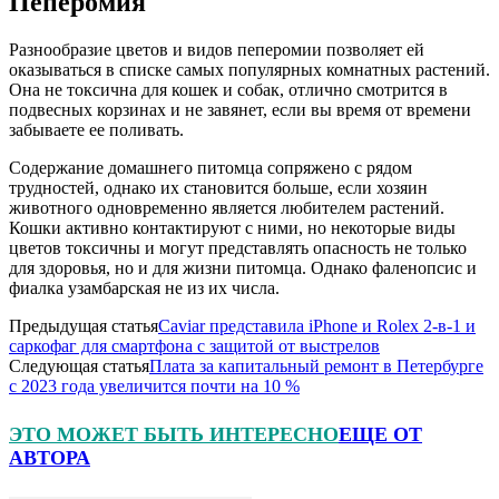
Пеперомия
Разнообразие цветов и видов пеперомии позволяет ей
оказываться в списке самых популярных комнатных растений.
Она не токсична для кошек и собак, отлично смотрится в
подвесных корзинах и не завянет, если вы время от времени
забываете ее поливать.
Содержание домашнего питомца сопряжено с рядом
трудностей, однако их становится больше, если хозяин
животного одновременно является любителем растений.
Кошки активно контактируют с ними, но некоторые виды
цветов токсичны и могут представлять опасность не только
для здоровья, но и для жизни питомца. Однако фаленопсис и
фиалка узамбарская не из их числа.
Предыдущая статья
Caviar представила iPhone и Rolex 2-в-1 и
саркофаг для смартфона с защитой от выстрелов
Следующая статья
Плата за капитальный ремонт в Петербурге
с 2023 года увеличится почти на 10 %
ЭТО МОЖЕТ БЫТЬ ИНТЕРЕСНО
ЕЩЕ ОТ
АВТОРА