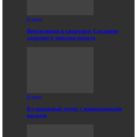
В мире
Вентиляция в квартире: Создание
здорового микроклимата
В мире
Кулинарный театр с панорамными
видами