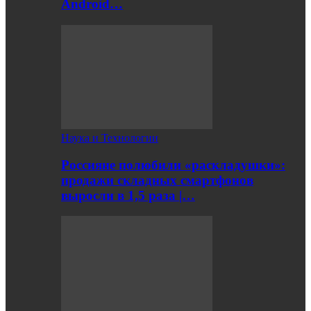
Android…
Наука и Технологии
Россияне полюбили «раскладушки»:
продажи складных смартфонов
выросли в 1,5 раза |…