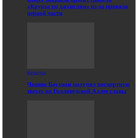
«Круиза по джунглям» из-за провала
первой части
Культура
Чедвик Боузман получил посмертную
звезду на Голливудской Аллее славы