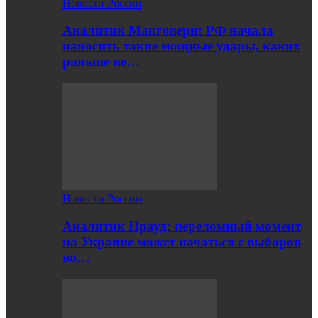
Новости России
Аналитик Макговерн: РФ начала
наносить такие мощные удары, каких
раньше не…
Новости России
Аналитик Прауд: переломный момент
на Украине может начаться с выборов
во…