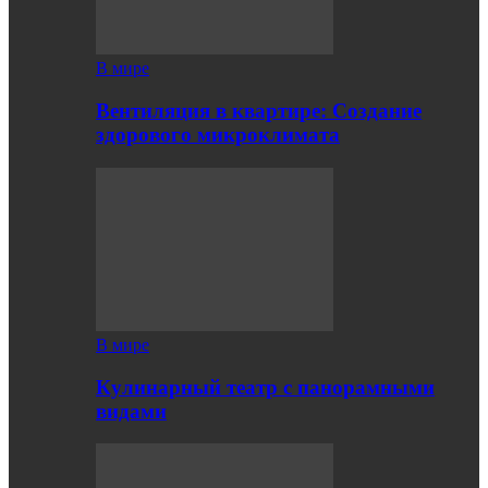
В мире
Вентиляция в квартире: Создание
здорового микроклимата
В мире
Кулинарный театр с панорамными
видами