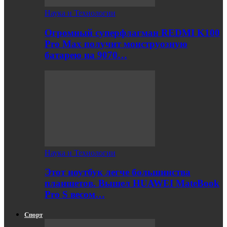
Наука и Технологии
Огромный суперфлагман REDMI K100
Pro Max получит монструозную
батарею на 9070…
Наука и Технологии
Этот ноутбук легче большинства
планшетов. Вышел HUAWEI MateBook
Pro S весом…
Спорт