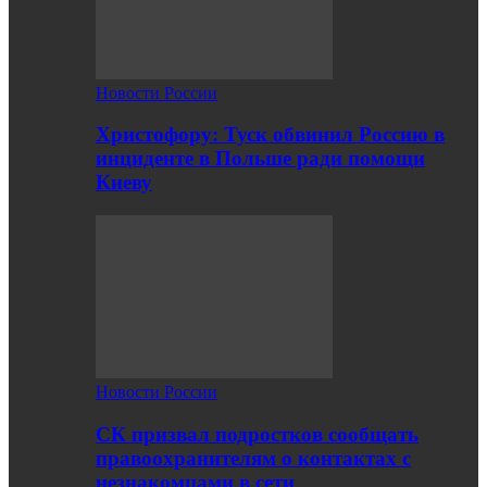
Новости России
Христофору: Туск обвинил Россию в
инциденте в Польше ради помощи
Киеву
Новости России
СК призвал подростков сообщать
правоохранителям о контактах с
незнакомцами в сети