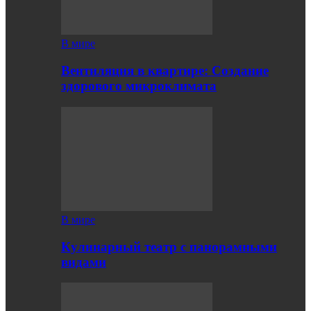
В мире
Вентиляция в квартире: Создание
здорового микроклимата
В мире
Кулинарный театр с панорамными
видами