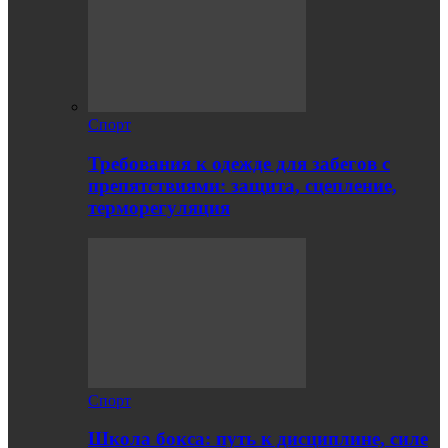
Спорт
Требования к одежде для забегов с
препятствиями: защита, сцепление,
терморегуляция
Спорт
Школа бокса: путь к дисциплине, силе