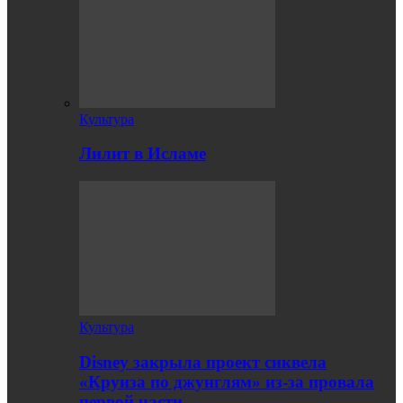
Культура
Лилит в Исламе
Культура
Disney закрыла проект сиквела
«Круиза по джунглям» из-за провала
первой части