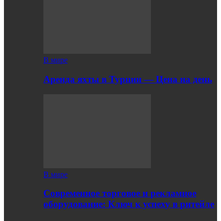
В мире
Аренда яхты в Турции — Цена на день
В мире
Современное торговое и рекламное
оборудование: Ключ к успеху в ритейле