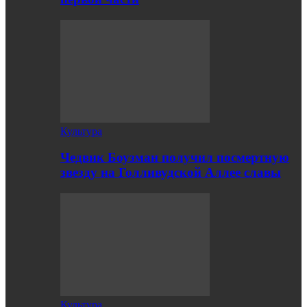
Культура
Чедвик Боузман получил посмертную
звезду на Голливудской Аллее славы
Культура