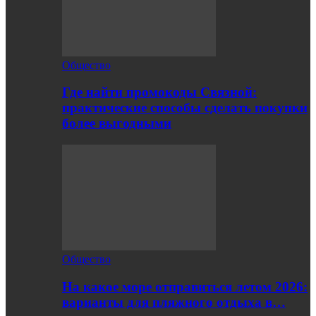
Общество
Где найти промокоды Связной:
практические способы сделать покупки
более выгодными
Общество
На какое море отправиться летом 2026:
варианты для пляжного отдыха в…