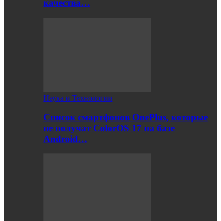
качества…
Наука и Технологии
Список смартфонов OnePlus, которые
не получат ColorOS 17 на базе
Android…