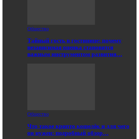
Общество
Тайный гость в гостинице: почему
независимая оценка становится
важным инструментом развития…
Общество
Что такое крипто кошелёк и для чего
он нужен: подробный обзор…