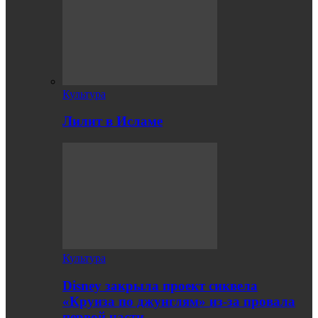
Культура
Лилит в Исламе
Культура
Disney закрыла проект сиквела
«Круиза по джунглям» из-за провала
первой части