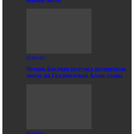
Культура
Чедвик Боузман получил посмертную
звезду на Голливудской Аллее славы
Культура