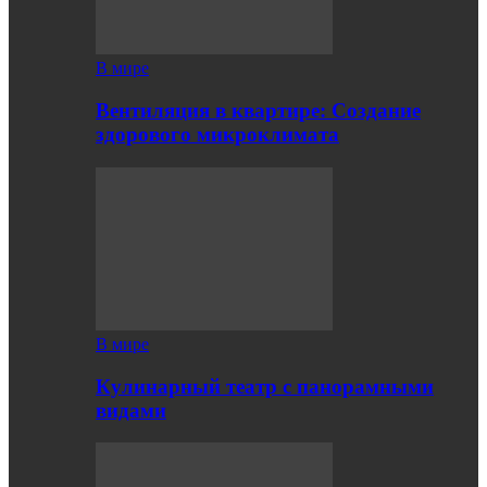
В мире
Вентиляция в квартире: Создание
здорового микроклимата
В мире
Кулинарный театр с панорамными
видами