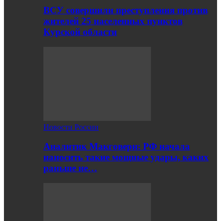
ВСУ совершили преступления против
жителей 25 населенных пунктов
Курской области
Новости России
Аналитик Макговерн: РФ начала
наносить такие мощные удары, каких
раньше не…