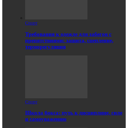
Спорт
Требования к одежде для забегов с
препятствиями: защита, сцепление,
терморегуляция
Спорт
Школа бокса: путь к дисциплине, силе
и самоуважению