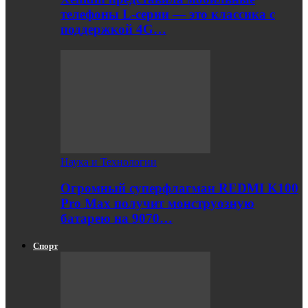
телефоны L-серии — это классика с
поддержкой 4G…
Наука и Технологии
Огромный суперфлагман REDMI K100
Pro Max получит монструозную
батарею на 9070…
Спорт