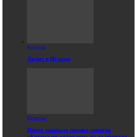
Культура
Лилит в Исламе
Культура
Disney закрыла проект сиквела
«Круиза по джунглям» из-за провала