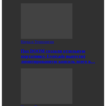
Наука и Технологии
Под DOOM создали отдельную
портативку. Evercade выпустит
лимитированную консоль всего в…