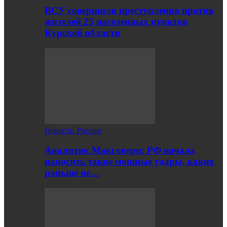
ВСУ совершили преступления против
жителей 25 населенных пунктов
Курской области
Новости России
Аналитик Макговерн: РФ начала
наносить такие мощные удары, каких
раньше не…