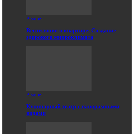
В мире
Вентиляция в квартире: Создание
здорового микроклимата
В мире
Кулинарный театр с панорамными
видами