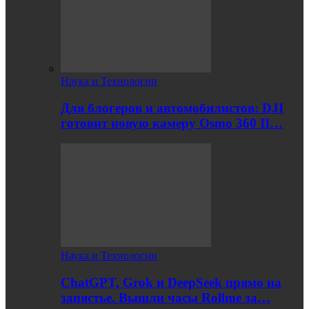
Наука и Технологии
Для блогеров и автомобилистов: DJI
готовит новую камеру Osmo 360 II…
Наука и Технологии
ChatGPT, Grok и DeepSeek прямо на
запястье. Вышли часы Rollme за…