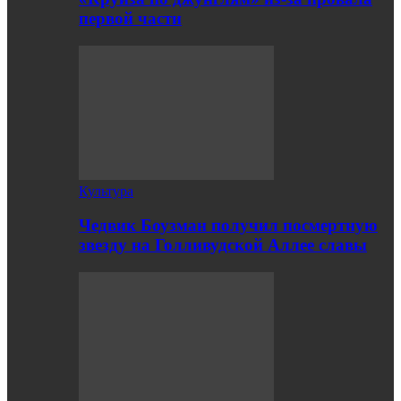
первой части
Культура
Чедвик Боузман получил посмертную
звезду на Голливудской Аллее славы