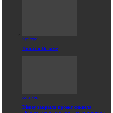
Культура
Лилит в Исламе
Культура
Disney закрыла проект сиквела
«Круиза по джунглям» из-за провала