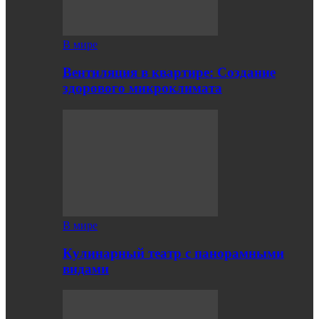
В мире
Вентиляция в квартире: Создание
здорового микроклимата
В мире
Кулинарный театр с панорамными
видами