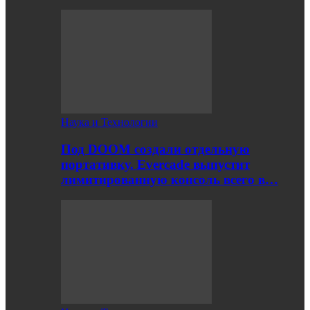
Наука и Технологии
Под DOOM создали отдельную
портативку. Evercade выпустит
лимитированную консоль всего в…