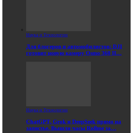
Наука и Технологии
Для блогеров и автомобилистов: DJI
готовит новую камеру Osmo 360 II…
Наука и Технологии
ChatGPT, Grok и DeepSeek прямо на
запястье. Вышли часы Rollme за…