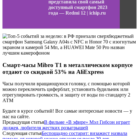
представила свой самый
доступный смартфон 2023
года — Redmi 12 | ichip.ru
Смарт-часы Mibro T1 в металлическом корпусе
отдают со скидкой 53% на AliExpress
Часы получили вращающуюся головку, с помощью которой
можно переключить циферблат, установить будильник или
отрегулировать громкость, и защиту от воды по стандарту 2
АТМ
Будьте в курсе событий! Все самые интересные новости — у
нас на сайте.
Предыдущая статья
В фильме «В эфире» Мэл Гибсон играет
диджея, любителя жестких розыгрышей
Следующая статья
Беспощадно состарит: визажист назвала
помаду, от которой нужно отказаться после 30 лет