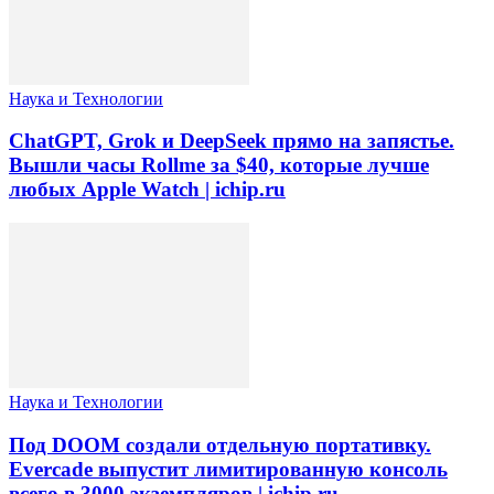
Наука и Технологии
ChatGPT, Grok и DeepSeek прямо на запястье.
Вышли часы Rollme за $40, которые лучше
любых Apple Watch | ichip.ru
Наука и Технологии
Под DOOM создали отдельную портативку.
Evercade выпустит лимитированную консоль
всего в 3000 экземпляров | ichip.ru