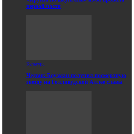
первой части
Культура
Чедвик Боузман получил посмертную
звезду на Голливудской Аллее славы