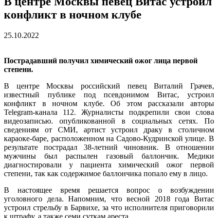
В центре Москвы певец Витас устроил
конфликт в ночном клубе
25.10.2022
Пострадавший получил химический ожог лица первой
степени.
В центре Москвы российский певец Виталий Грачев,
известный публике под псевдонимом Витас, устроил
конфликт в ночном клубе. Об этом рассказали авторы
Telegram-канала 112. Журналисты подкрепили свои слова
видеозаписью. опубликованной в социальных сетях. По
сведениям от СМИ, артист устроил драку в столичном
караоке-баре, расположенном на Садово-Кудринской улице. В
результате пострадал 38-летний чиновник. В отношении
мужчины был распылен газовый баллончик. Медики
диагностировали у пациента химический ожог первой
степени, так как содержимое баллончика попало ему в лицо.
В настоящее время решается вопрос о возбуждении
уголовного дела. Напомним, что весной 2018 года Витас
устроил стрельбу в Барвихе, за что исполнителя приговорили
к штрафу, а также семи суткам ареста