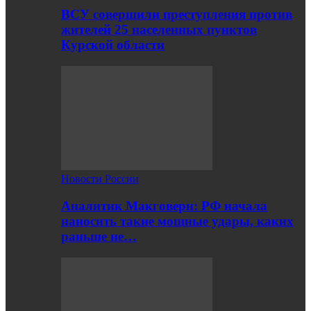
ВСУ совершили преступления против
жителей 25 населенных пунктов
Курской области
Новости России
Аналитик Макговерн: РФ начала
наносить такие мощные удары, каких
раньше не…