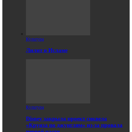
Культура
Лилит в Исламе
Культура
Disney закрыла проект сиквела
«Круиза по джунглям» из-за провала
первой части