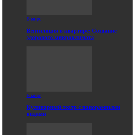
В мире
Вентиляция в квартире: Создание
здорового микроклимата
В мире
Кулинарный театр с панорамными
видами