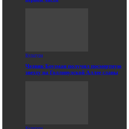
Культура
Чедвик Боузман получил посмертную
звезду на Голливудской Аллее славы
Культура