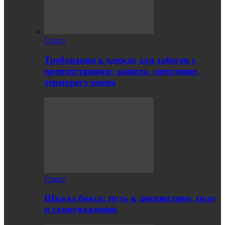
Спорт
Требования к одежде для забегов с
препятствиями: защита, сцепление,
терморегуляция
Спорт
Школа бокса: путь к дисциплине, силе
и самоуважению