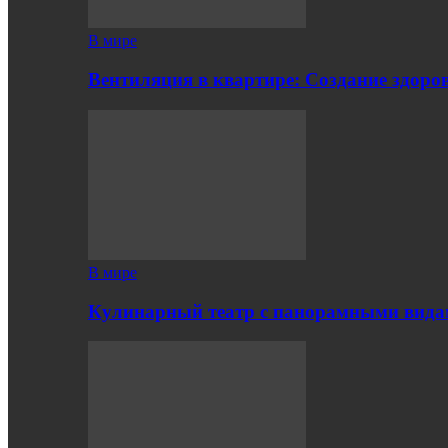
В мире
Вентиляция в квартире: Создание здор
В мире
Кулинарный театр с панорамными вид