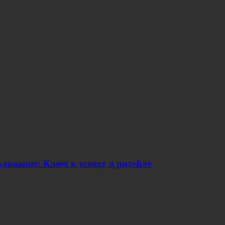
дование: Ключ к успеху в ритейле