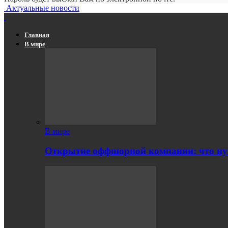
Актуальные новости
Главная
В мире
В мире
Открытие оффшорной компании: что ну