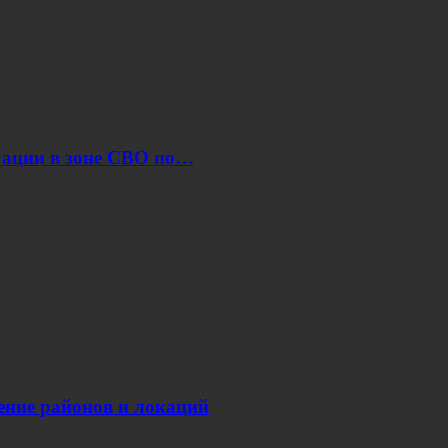
уации в зоне СВО по…
нение районов и локаций