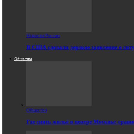
Новости России
В США сделали дерзкое заявление о сит
Общество
Общество
Где снять жильё в центре Москвы: срав