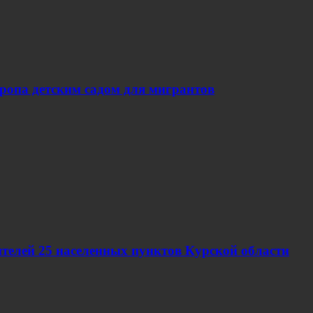
вропа детским садом для мигрантов
телей 25 населенных пунктов Курской области