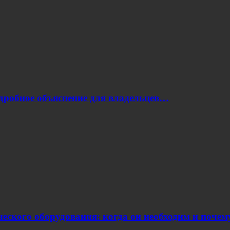
одробное объяснение для владельцев…
еского оборудования: когда он необходим и поче