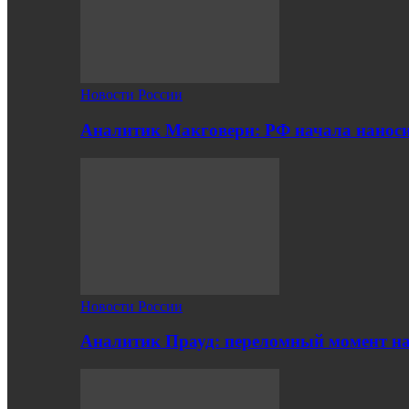
Новости России
Аналитик Макговерн: РФ начала нанос
Новости России
Аналитик Прауд: переломный момент на