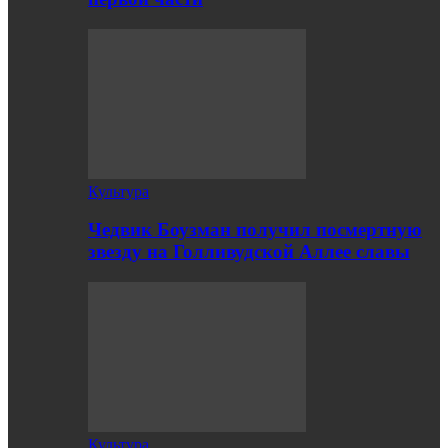
Культура
Чедвик Боузман получил посмертную
звезду на Голливудской Аллее славы
Культура