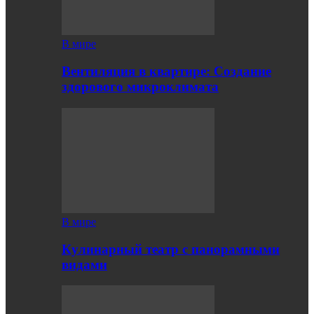
В мире
Вентиляция в квартире: Создание
здорового микроклимата
В мире
Кулинарный театр с панорамными
видами