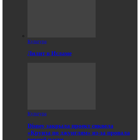
Культура
Лилит в Исламе
Культура
Disney закрыла проект сиквела
«Круиза по джунглям» из-за провала
первой части