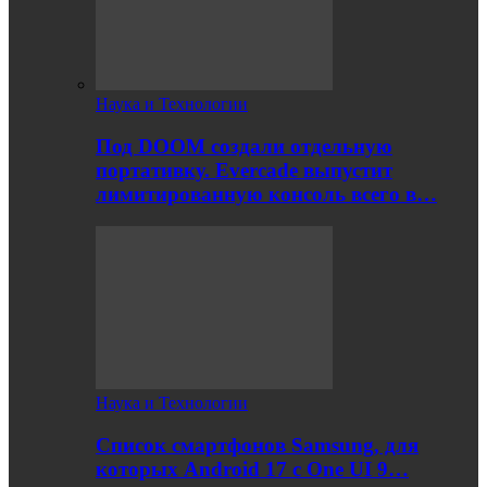
Наука и Технологии
Под DOOM создали отдельную
портативку. Evercade выпустит
лимитированную консоль всего в…
Наука и Технологии
Список смартфонов Samsung, для
которых Android 17 с One UI 9…