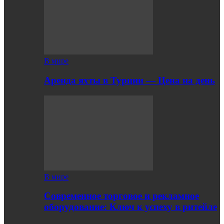
В мире
Аренда яхты в Турции — Цена на день
В мире
Современное торговое и рекламное
оборудование: Ключ к успеху в ритейле