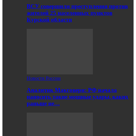
ВСУ совершили преступления против
жителей 25 населенных пунктов
Курской области
Новости России
Аналитик Макговерн: РФ начала
наносить такие мощные удары, каких
раньше не…