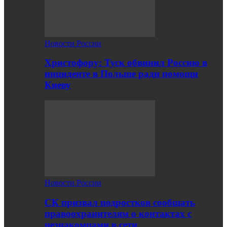
Новости России
Христофору: Туск обвинил Россию в
инциденте в Польше ради помощи
Киеву
Новости России
СК призвал подростков сообщать
правоохранителям о контактах с
незнакомцами в сети