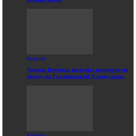
Культура
Чедвик Боузман получил посмертную
звезду на Голливудской Аллее славы
Культура