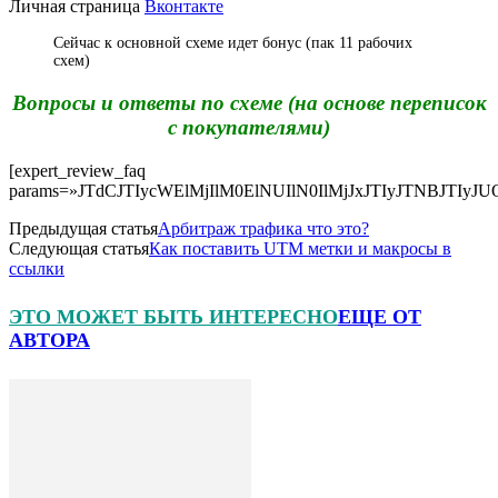
Личная страница
Вконтакте
Сейчас к основной схеме идет бонус (пак 11 рабочих
схем)
Вопросы и ответы по схеме (на основе переписок
с покупателями)
[expert_review_faq
params=»JTdCJTIycWElMjIlM0ElNUIlN0IlMjJxJTIy
Предыдущая статья
Арбитраж трафика что это?
Следующая статья
Как поставить UTM метки и макросы в
ссылки
ЭТО МОЖЕТ БЫТЬ ИНТЕРЕСНО
ЕЩЕ ОТ
АВТОРА