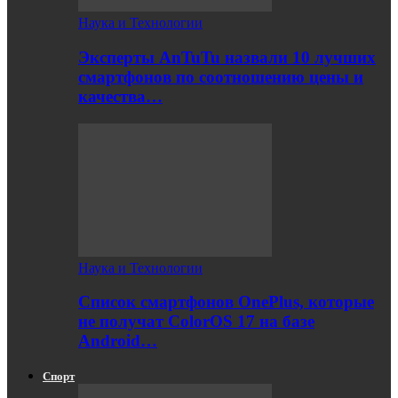
Наука и Технологии
Эксперты AnTuTu назвали 10 лучших
смартфонов по соотношению цены и
качества…
Наука и Технологии
Список смартфонов OnePlus, которые
не получат ColorOS 17 на базе
Android…
Спорт