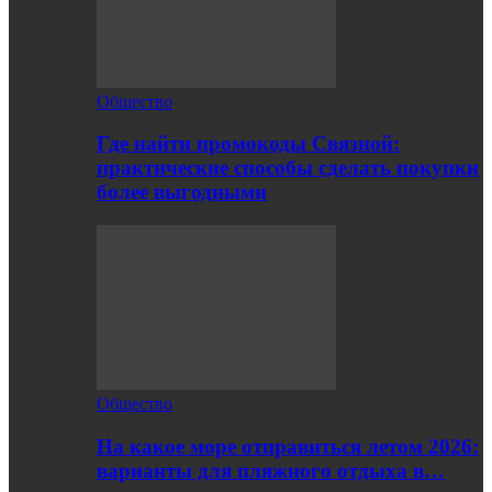
Общество
Где найти промокоды Связной:
практические способы сделать покупки
более выгодными
Общество
На какое море отправиться летом 2026:
варианты для пляжного отдыха в…