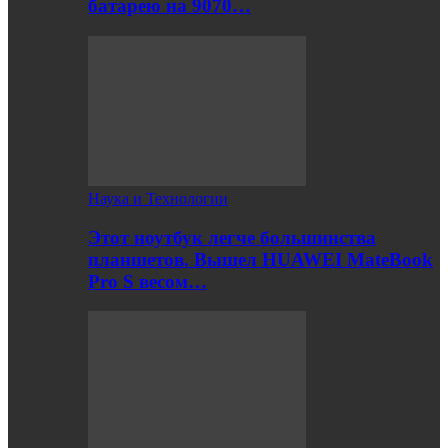
батарею на 9070…
Наука и Технологии
Этот ноутбук легче большинства
планшетов. Вышел HUAWEI MateBook
Pro S весом…