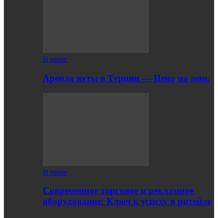
В мире
Аренда яхты в Турции — Цена на день
В мире
Современное торговое и рекламное
оборудование: Ключ к успеху в ритейле