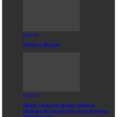
Культура
Лилит в Исламе
Культура
Disney закрыла проект сиквела
«Круиза по джунглям» из-за провала
первой части