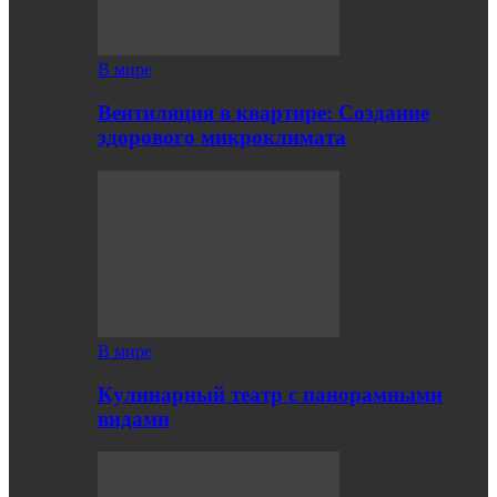
В мире
Вентиляция в квартире: Создание
здорового микроклимата
В мире
Кулинарный театр с панорамными
видами