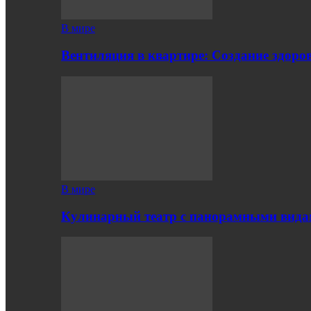
В мире
Вентиляция в квартире: Создание здор
В мире
Кулинарный театр с панорамными вид