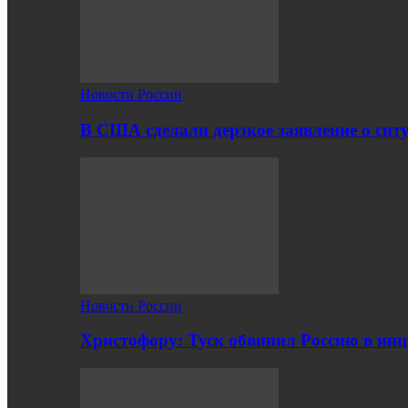
Новости России
В США сделали дерзкое заявление о сит
Новости России
Христофору: Туск обвинил Россию в ин