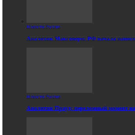
Новости России
Аналитик Макговерн: РФ начала нанос
Новости России
Аналитик Прауд: переломный момент на