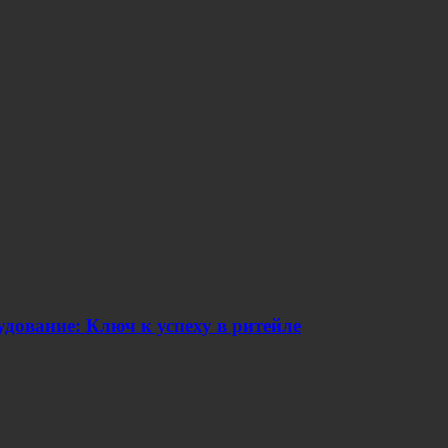
дование: Ключ к успеху в ритейле