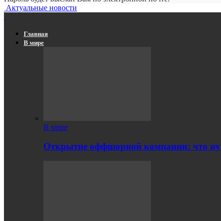
Актуальные новости
Главная
В мире
В мире
Открытие оффшорной компании: что ну