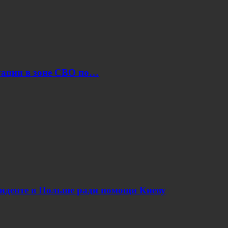
уации в зоне СВО по…
циденте в Польше ради помощи Киеву