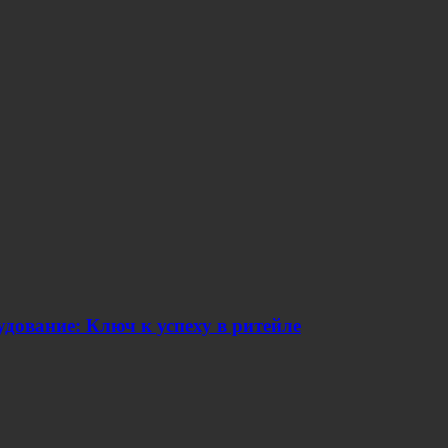
дование: Ключ к успеху в ритейле