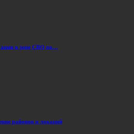
уации в зоне СВО по…
нение районов и локаций