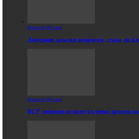
Новости России
Дмитриев задался вопросом, стала ли Е
Новости России
ВСУ совершили преступления против жи