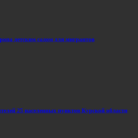
вропа детским садом для мигрантов
телей 25 населенных пунктов Курской области