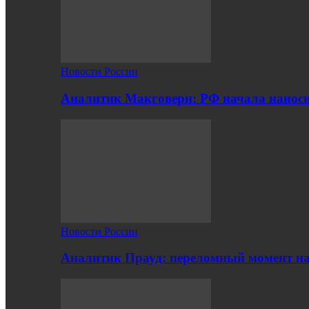
Новости России
Аналитик Макговерн: РФ начала нанос
Новости России
Аналитик Прауд: переломный момент на