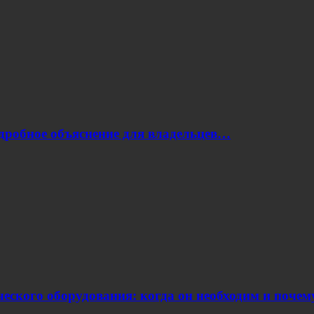
одробное объяснение для владельцев…
еского оборудования: когда он необходим и поче