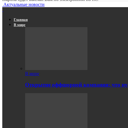
Актуальные новости
Главная
В мире
В мире
Открытие оффшорной компании: что ну