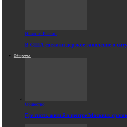
Новости России
В США сделали дерзкое заявление о сит
Общество
Общество
Где снять жильё в центре Москвы: срав