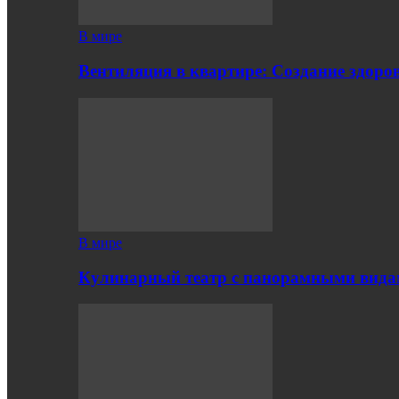
В мире
Вентиляция в квартире: Создание здор
В мире
Кулинарный театр с панорамными вид