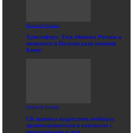
Новости России
Христофору: Туск обвинил Россию в
инциденте в Польше ради помощи
Киеву
Новости России
СК призвал подростков сообщать
правоохранителям о контактах с
незнакомцами в сети