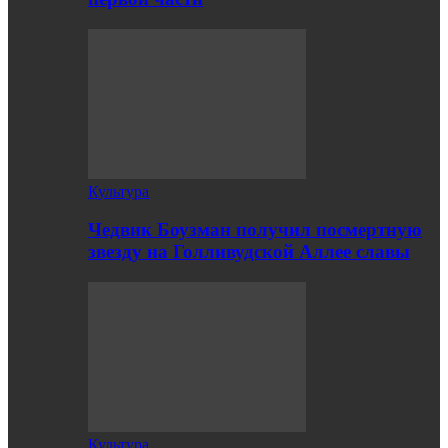
Культура
Чедвик Боузман получил посмертную
звезду на Голливудской Аллее славы
Культура