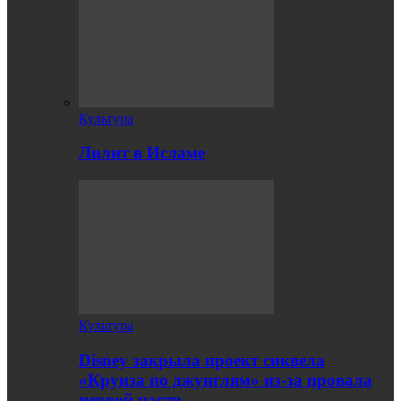
Культура
Лилит в Исламе
Культура
Disney закрыла проект сиквела
«Круиза по джунглям» из-за провала
первой части