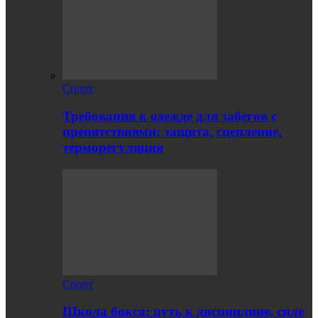
Спорт
Требования к одежде для забегов с
препятствиями: защита, сцепление,
терморегуляция
Спорт
Школа бокса: путь к дисциплине, силе