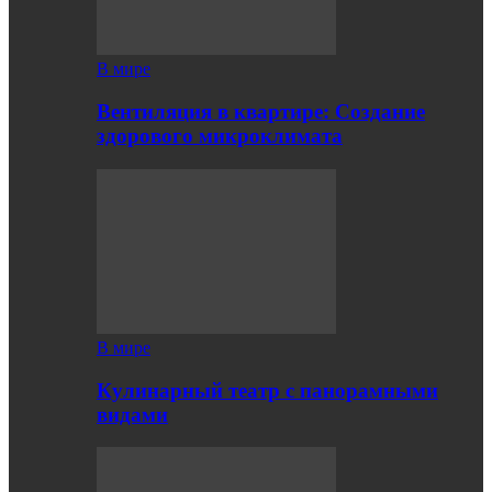
В мире
Вентиляция в квартире: Создание
здорового микроклимата
В мире
Кулинарный театр с панорамными
видами