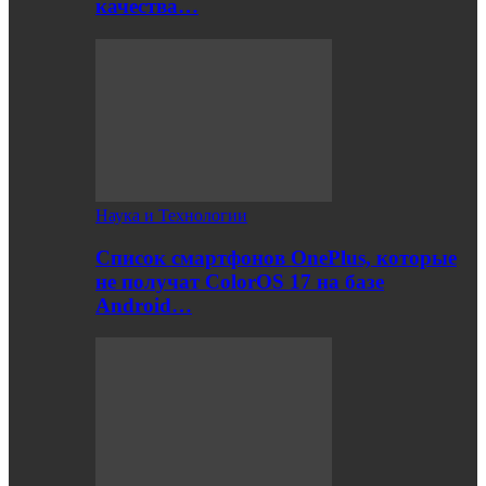
качества…
Наука и Технологии
Список смартфонов OnePlus, которые
не получат ColorOS 17 на базе
Android…