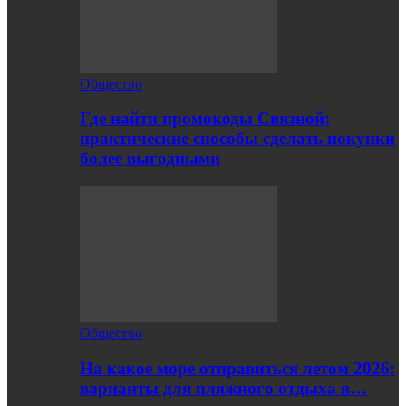
Общество
Где найти промокоды Связной:
практические способы сделать покупки
более выгодными
Общество
На какое море отправиться летом 2026:
варианты для пляжного отдыха в…