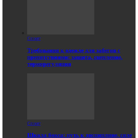
Спорт
Требования к одежде для забегов с
препятствиями: защита, сцепление,
терморегуляция
Спорт
Школа бокса: путь к дисциплине, силе