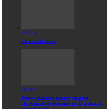
Культура
Лилит в Исламе
Культура
Disney закрыла проект сиквела
«Круиза по джунглям» из-за провала
первой части