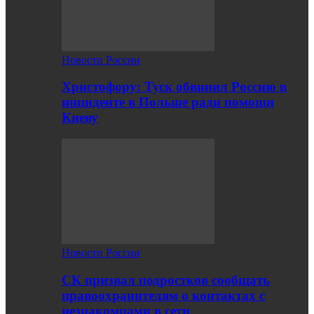
Новости России
Христофору: Туск обвинил Россию в
инциденте в Польше ради помощи
Киеву
Новости России
СК призвал подростков сообщать
правоохранителям о контактах с
незнакомцами в сети