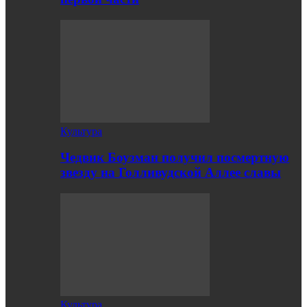
Культура
Чедвик Боузман получил посмертную
звезду на Голливудской Аллее славы
Культура