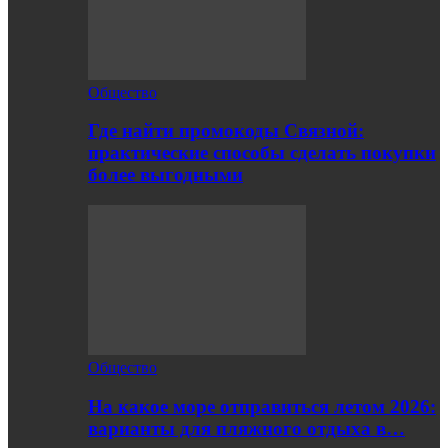
Общество
Где найти промокоды Связной:
практические способы сделать покупки
более выгодными
Общество
На какое море отправиться летом 2026:
варианты для пляжного отдыха в…