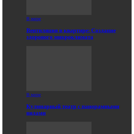
В мире
Вентиляция в квартире: Создание
здорового микроклимата
В мире
Кулинарный театр с панорамными
видами