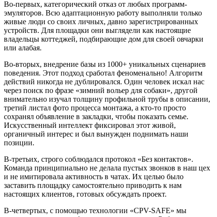
Во-первых, категорический отказ от любых программ-
эмуляторов. Всю адаптационную работу выполняли только
живые люди со своих личных, давно зарегистрированных
устройств. Для площадки они выглядели как настоящие
владельцы коттеджей, подбирающие дом для своей овчарки
или алабая.
Во-вторых, внедрение базы из 1000+ уникальных сценариев
поведения. Этот подход сработал феноменально! Алгоритм
действий никогда не дублировался. Один человек искал нас
через поиск по фразе «зимний вольер для собаки», другой
внимательно изучал толщину профильной трубы в описании,
третий листал фото процесса монтажа, а кто-то просто
сохранял объявление в закладки, чтобы показать семье.
Искусственный интеллект фиксировал этот живой,
органичный интерес и был вынужден поднимать наши
позиции.
В-третьих, строго соблюдался протокол «Без контактов».
Команда принципиально не делала пустых звонков в наш цех
и не имитировала активность в чатах. Их целью было
заставить площадку самостоятельно приводить к нам
настоящих клиентов, готовых обсуждать проект.
В-четвертых, с помощью технологии «CPV-SAFE» мы