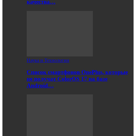
качества…
Наука и Технологии
Список смартфонов OnePlus, которые
не получат ColorOS 17 на базе
Android…