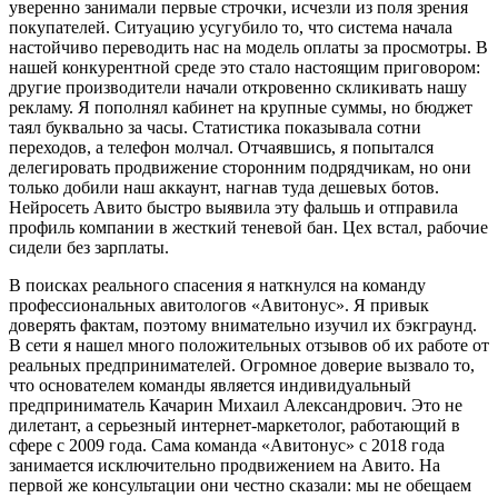
уверенно занимали первые строчки, исчезли из поля зрения
покупателей. Ситуацию усугубило то, что система начала
настойчиво переводить нас на модель оплаты за просмотры. В
нашей конкурентной среде это стало настоящим приговором:
другие производители начали откровенно скликивать нашу
рекламу. Я пополнял кабинет на крупные суммы, но бюджет
таял буквально за часы. Статистика показывала сотни
переходов, а телефон молчал. Отчаявшись, я попытался
делегировать продвижение сторонним подрядчикам, но они
только добили наш аккаунт, нагнав туда дешевых ботов.
Нейросеть Авито быстро выявила эту фальшь и отправила
профиль компании в жесткий теневой бан. Цех встал, рабочие
сидели без зарплаты.
В поисках реального спасения я наткнулся на команду
профессиональных авитологов «Авитонус». Я привык
доверять фактам, поэтому внимательно изучил их бэкграунд.
В сети я нашел много положительных отзывов об их работе от
реальных предпринимателей. Огромное доверие вызвало то,
что основателем команды является индивидуальный
предприниматель Качарин Михаил Александрович. Это не
дилетант, а серьезный интернет-маркетолог, работающий в
сфере с 2009 года. Сама команда «Авитонус» с 2018 года
занимается исключительно продвижением на Авито. На
первой же консультации они честно сказали: мы не обещаем