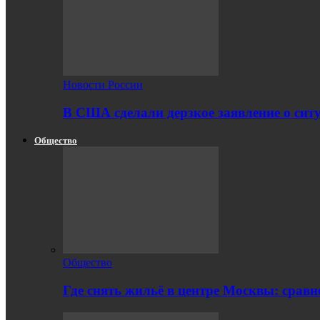
Новости России
В США сделали дерзкое заявление о сит
Общество
Общество
Где снять жильё в центре Москвы: срав