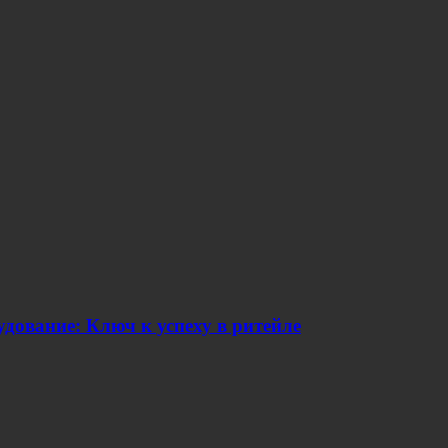
дование: Ключ к успеху в ритейле