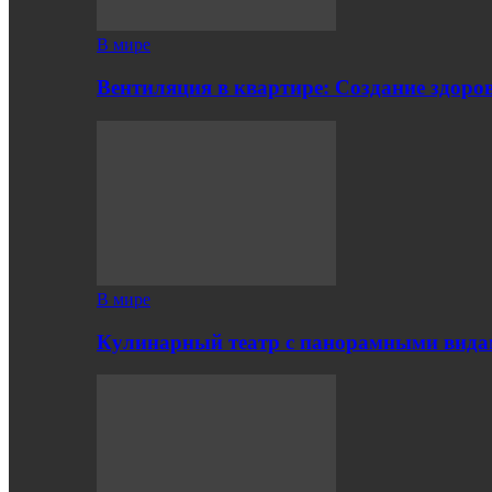
В мире
Вентиляция в квартире: Создание здор
В мире
Кулинарный театр с панорамными вид