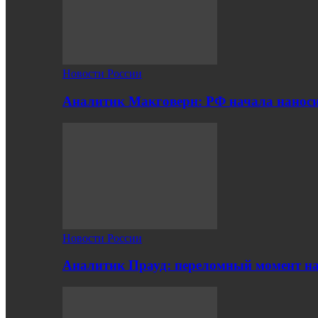
Новости России
Аналитик Макговерн: РФ начала нанос
Новости России
Аналитик Прауд: переломный момент на