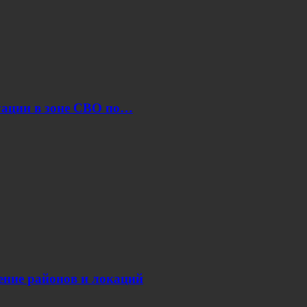
уации в зоне СВО по…
нение районов и локаций