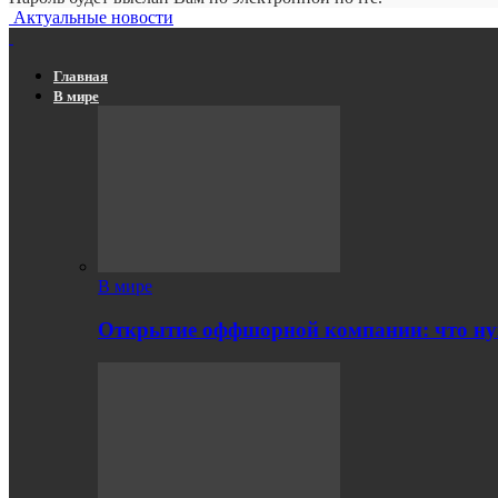
Актуальные новости
Главная
В мире
В мире
Открытие оффшорной компании: что ну