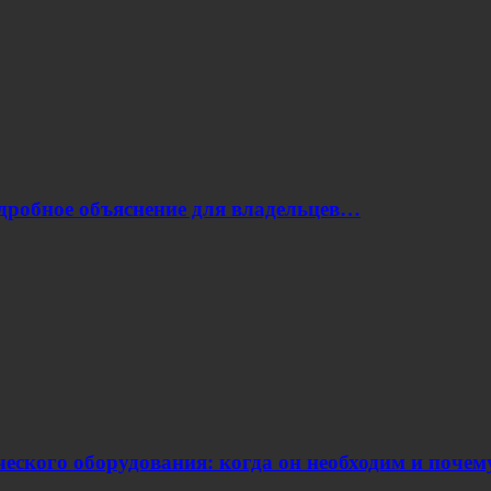
одробное объяснение для владельцев…
еского оборудования: когда он необходим и поче