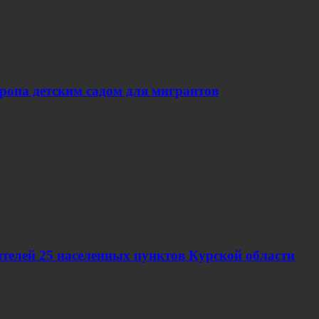
вропа детским садом для мигрантов
телей 25 населенных пунктов Курской области