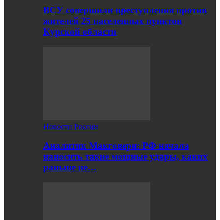
ВСУ совершили преступления против
жителей 25 населенных пунктов
Курской области
Новости России
Аналитик Макговерн: РФ начала
наносить такие мощные удары, каких
раньше не…