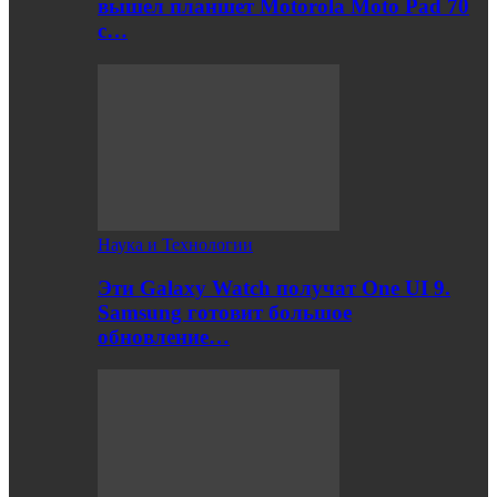
вышел планшет Motorola Moto Pad 70
с…
Наука и Технологии
Эти Galaxy Watch получат One UI 9.
Samsung готовит большое
обновление…