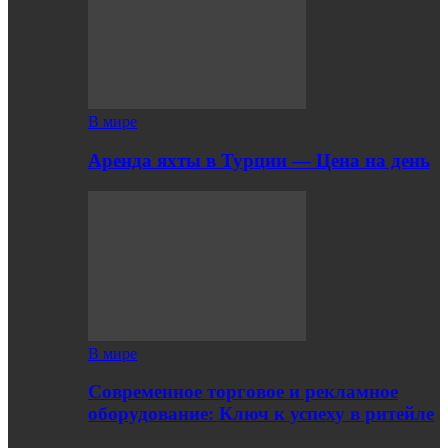
В мире
Аренда яхты в Турции — Цена на день
В мире
Современное торговое и рекламное
оборудование: Ключ к успеху в ритейле