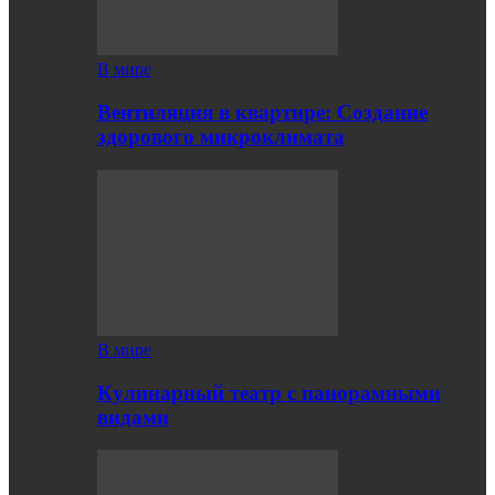
В мире
Вентиляция в квартире: Создание
здорового микроклимата
В мире
Кулинарный театр с панорамными
видами