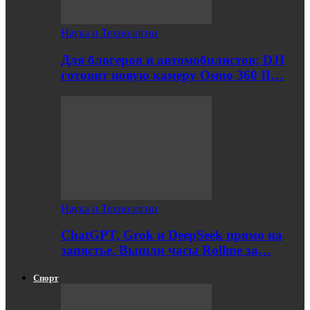
Наука и Технологии
Для блогеров и автомобилистов: DJI
готовит новую камеру Osmo 360 II…
Наука и Технологии
ChatGPT, Grok и DeepSeek прямо на
запястье. Вышли часы Rollme за…
Спорт