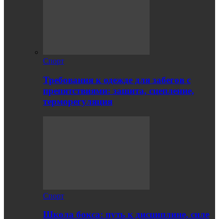
Спорт
Требования к одежде для забегов с
препятствиями: защита, сцепление,
терморегуляция
Спорт
Школа бокса: путь к дисциплине, силе