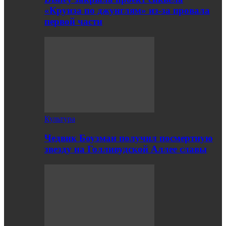
«Круиза по джунглям» из-за провала
первой части
Культура
Чедвик Боузман получил посмертную
звезду на Голливудской Аллее славы