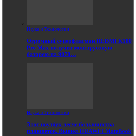
Наука и Технологии
Огромный суперфлагман REDMI K100
Pro Max получит монструозную
батарею на 9070…
Наука и Технологии
Этот ноутбук легче большинства
планшетов. Вышел HUAWEI MateBook