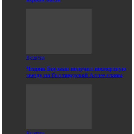
Культура
Чедвик Боузман получил посмертную
звезду на Голливудской Аллее славы
Культура