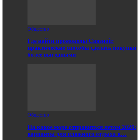
Общество
Где найти промокоды Связной:
практические способы сделать покупки
более выгодными
Общество
На какое море отправиться летом 2026:
варианты для пляжного отдыха в…