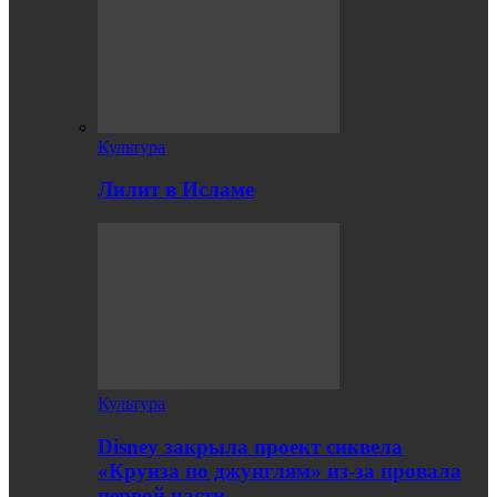
Культура
Лилит в Исламе
Культура
Disney закрыла проект сиквела
«Круиза по джунглям» из-за провала
первой части