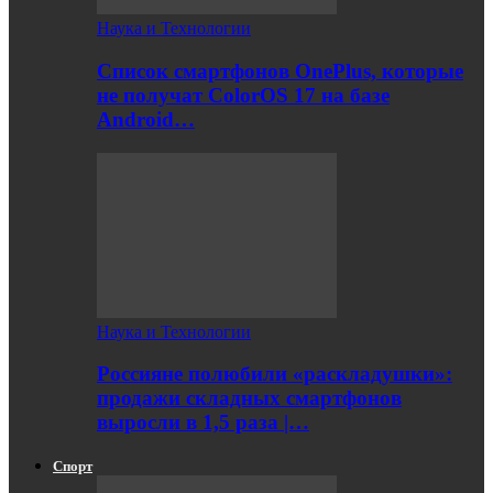
Наука и Технологии
Список смартфонов OnePlus, которые
не получат ColorOS 17 на базе
Android…
Наука и Технологии
Россияне полюбили «раскладушки»:
продажи складных смартфонов
выросли в 1,5 раза |…
Спорт