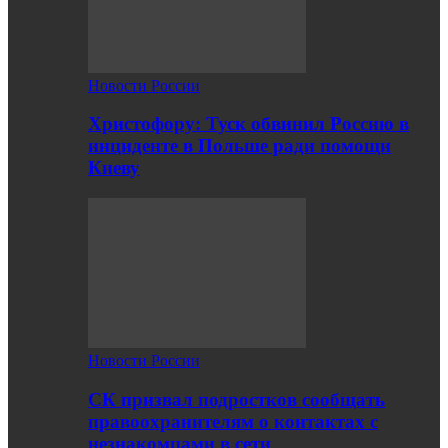
Новости России
Христофору: Туск обвинил Россию в
инциденте в Польше ради помощи
Киеву
Новости России
СК призвал подростков сообщать
правоохранителям о контактах с
незнакомцами в сети