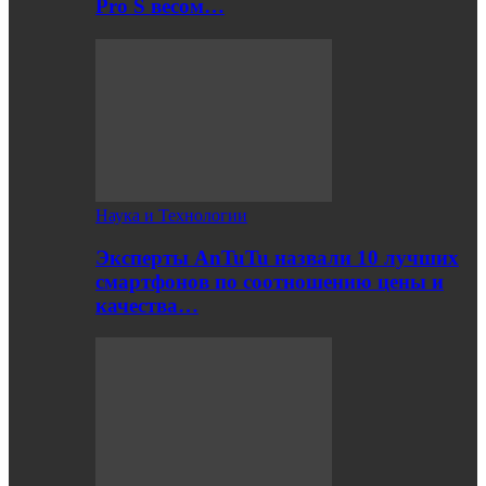
Pro S весом…
Наука и Технологии
Эксперты AnTuTu назвали 10 лучших
смартфонов по соотношению цены и
качества…