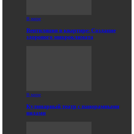
В мире
Вентиляция в квартире: Создание
здорового микроклимата
В мире
Кулинарный театр с панорамными
видами