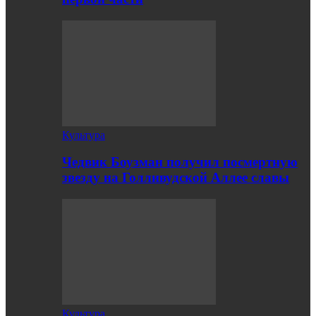
Культура
Чедвик Боузман получил посмертную
звезду на Голливудской Аллее славы
Культура