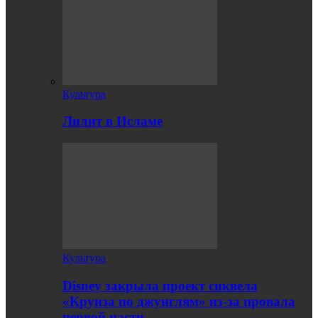
Культура
Лилит в Исламе
Культура
Disney закрыла проект сиквела
«Круиза по джунглям» из-за провала
первой части