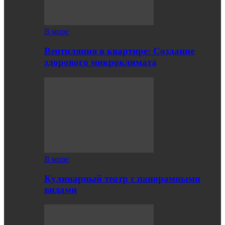
В мире
Вентиляция в квартире: Создание
здорового микроклимата
В мире
Кулинарный театр с панорамными
видами