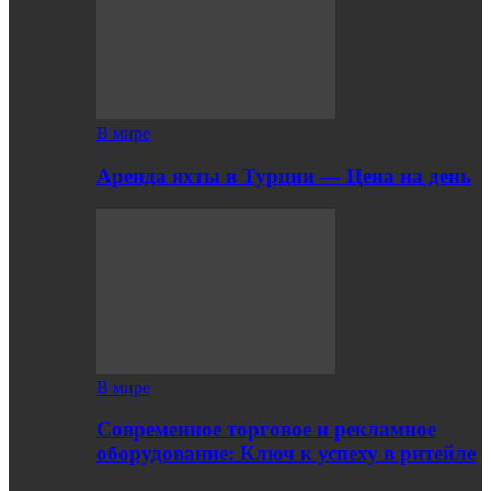
В мире
Аренда яхты в Турции — Цена на день
В мире
Современное торговое и рекламное
оборудование: Ключ к успеху в ритейле