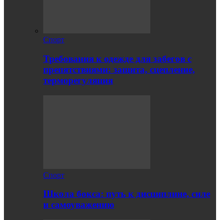
Спорт
Требования к одежде для забегов с
препятствиями: защита, сцепление,
терморегуляция
Спорт
Школа бокса: путь к дисциплине, силе
и самоуважению