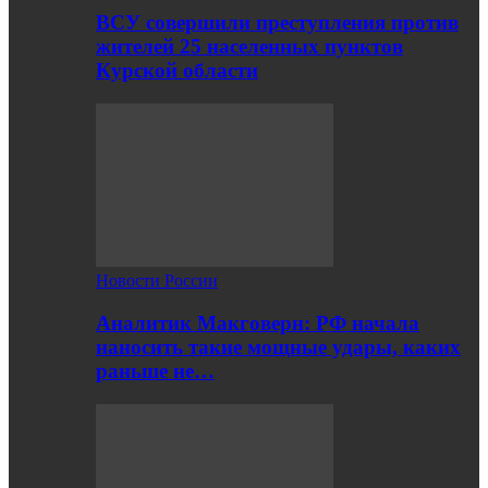
ВСУ совершили преступления против
жителей 25 населенных пунктов
Курской области
Новости России
Аналитик Макговерн: РФ начала
наносить такие мощные удары, каких
раньше не…