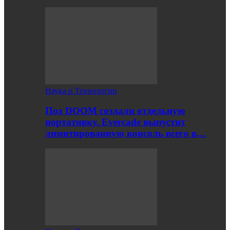
Наука и Технологии
Под DOOM создали отдельную
портативку. Evercade выпустит
лимитированную консоль всего в…