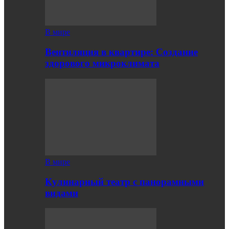
В мире
Вентиляция в квартире: Создание
здорового микроклимата
В мире
Кулинарный театр с панорамными
видами