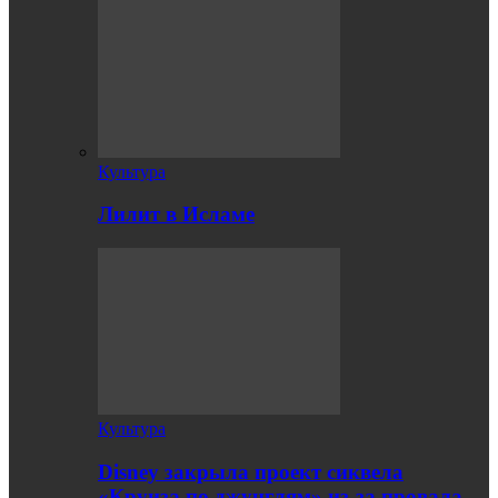
Культура
Лилит в Исламе
Культура
Disney закрыла проект сиквела
«Круиза по джунглям» из-за провала