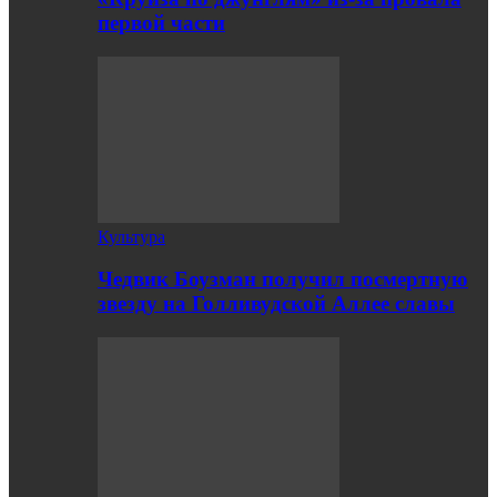
первой части
Культура
Чедвик Боузман получил посмертную
звезду на Голливудской Аллее славы