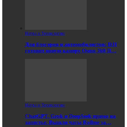
Наука и Технологии
Для блогеров и автомобилистов: DJI
готовит новую камеру Osmo 360 II…
Наука и Технологии
ChatGPT, Grok и DeepSeek прямо на
запястье. Вышли часы Rollme за…